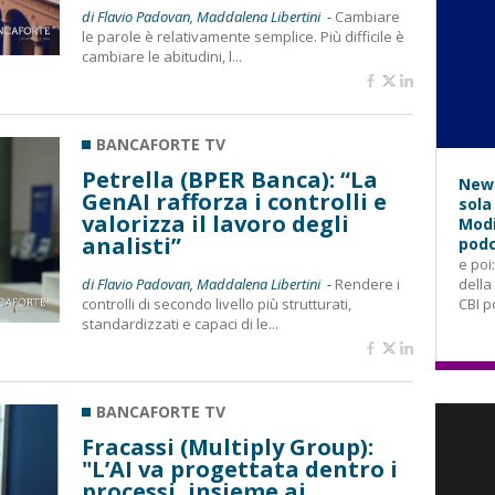
di Flavio Padovan, Maddalena Libertini -
Cambiare
le parole è relativamente semplice. Più difficile è
cambiare le abitudini, l...
BANCAFORTE TV
Petrella (BPER Banca): “La
News
GenAI rafforza i controlli e
sola
valorizza il lavoro degli
Modi
analisti”
podc
e poi
di Flavio Padovan, Maddalena Libertini -
Rendere i
della
controlli di secondo livello più strutturati,
CBI p
standardizzati e capaci di le...
BANCAFORTE TV
Fracassi (Multiply Group):
"L’AI va progettata dentro i
processi, insieme ai