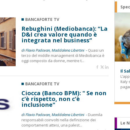
Spec
BANCAFORTE TV
Rebughini (Mediobanca): “La
D&I crea valore quando è
integrata nel business”
di Flavio Padovan, Maddalena Libertini -
Quasi un
terzo del middle management di Mediobanca è
oggi composto da donne, mentre t...
Il S
L’app
Italy
BANCAFORTE TV
paga
Ciocca (Banco BPM): " Se non
c'è rispetto, non c'è
inclusione"
di Flavio Padovan, Maddalena Libertini -
Duemila
responsabili coinvolti nella definizione dei
Le N
comportamenti attesi, una palest...