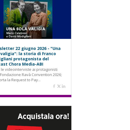
letter 22 giugno 2026 - "Una
 valigia": la storia di Franco
gliani protagonista del
ast Chora Media-ABI
: le videointerviste ai protagonisti
 Fondazione Ravà Convention 2026;
orta la Request to Pay...