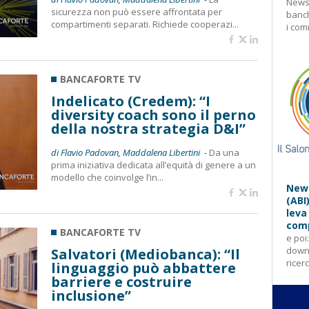
Newsl
sicurezza non può essere affrontata per
banch
compartimenti separati. Richiede cooperazi...
i com
BANCAFORTE TV
Indelicato (Credem): “I
diversity coach sono il perno
della nostra strategia D&I”
di Flavio Padovan, Maddalena Libertini -
Da una
prima iniziativa dedicata all’equità di genere a un
modello che coinvolge l’in...
News
(ABI
leva
comp
BANCAFORTE TV
e poi
downl
Salvatori (Mediobanca): “Il
ricer
linguaggio può abbattere
barriere e costruire
inclusione”