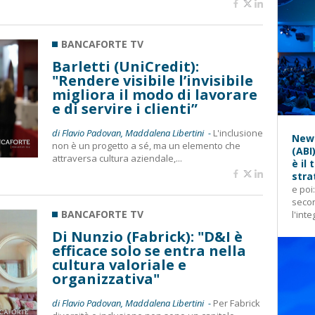
BANCAFORTE TV
Barletti (UniCredit):
"Rendere visibile l’invisibile
migliora il modo di lavorare
e di servire i clienti”
di Flavio Padovan, Maddalena Libertini -
L'inclusione
News
non è un progetto a sé, ma un elemento che
(ABI
attraversa cultura aziendale,...
è il
stra
e poi
secon
BANCAFORTE TV
l'inte
Di Nunzio (Fabrick): "D&I è
efficace solo se entra nella
cultura valoriale e
organizzativa"
di Flavio Padovan, Maddalena Libertini -
Per Fabrick