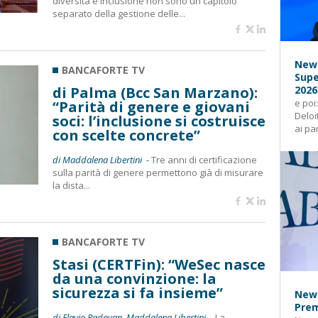
diversità e inclusione non sono un capitolo
separato della gestione delle...
News
BANCAFORTE TV
Supe
di Palma (Bcc San Marzano):
2026
e poi
“Parità di genere e giovani
Deloi
soci: l’inclusione si costruisce
ai pa
con scelte concrete”
di Maddalena Libertini -
Tre anni di certificazione
sulla parità di genere permettono già di misurare
la dista...
BANCAFORTE TV
Stasi (CERTFin): “WeSec nasce
da una convinzione: la
sicurezza si fa insieme”
News
Prem
di Flavio Padovan, Maddalena Libertini -
La