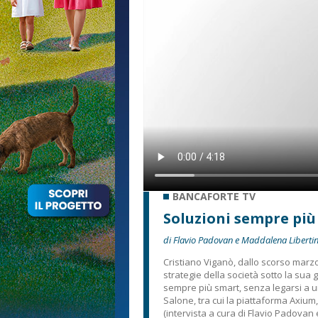
BANCAFORTE TV
Soluzioni sempre più
di Flavio Padovan e Maddalena Libertin
Cristiano Viganò, dallo scorso marzo
strategie della società sotto la sua gu
sempre più smart, senza legarsi a un
Salone, tra cui la piattaforma Axium
(intervista a cura di Flavio Padovan