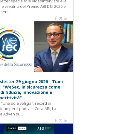
etter speciale: le videointerviste alle
e vincitrici del Premio ABI D&I 2026 e
menti...
letter 29 giugno 2026 - Tiani
): "WeSec, la sicurezza come
 di fiducia, innovazione e
etitività"
: "Una sola valigia", record di
oad per il podcast Cora-ABI; La
ca Adyen su...