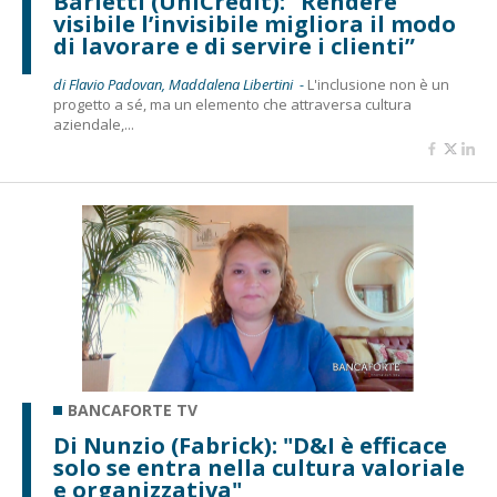
Barletti (UniCredit): "Rendere
visibile l’invisibile migliora il modo
di lavorare e di servire i clienti”
di Flavio Padovan, Maddalena Libertini -
L'inclusione non è un
progetto a sé, ma un elemento che attraversa cultura
aziendale,...
BANCAFORTE TV
Di Nunzio (Fabrick): "D&I è efficace
solo se entra nella cultura valoriale
e organizzativa"