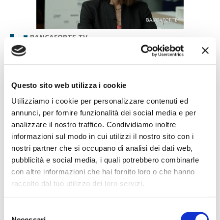
BANCAFORTE TV
Petrella (BPER Banca): “La GenAI
rafforza i controlli e valorizza il
lavoro degli analisti”
Questo sito web utilizza i cookie
di Flavio Padovan, Maddalena Libertini -
Rendere i controlli di
secondo livello più strutturati, standardizzati e capaci di le...
Utilizziamo i cookie per personalizzare contenuti ed
annunci, per fornire funzionalità dei social media e per
analizzare il nostro traffico. Condividiamo inoltre
informazioni sul modo in cui utilizzi il nostro sito con i
nostri partner che si occupano di analisi dei dati web,
pubblicità e social media, i quali potrebbero combinarle
con altre informazioni che hai fornito loro o che hanno
raccolto dal tuo utilizzo dei loro servizi.
Selezione
Necessari