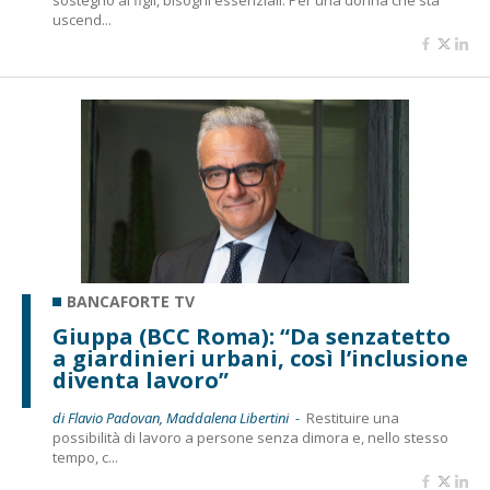
sostegno ai figli, bisogni essenziali. Per una donna che sta
uscend...
BANCAFORTE TV
Giuppa (BCC Roma): “Da senzatetto
a giardinieri urbani, così l’inclusione
diventa lavoro”
di Flavio Padovan, Maddalena Libertini -
Restituire una
possibilità di lavoro a persone senza dimora e, nello stesso
tempo, c...