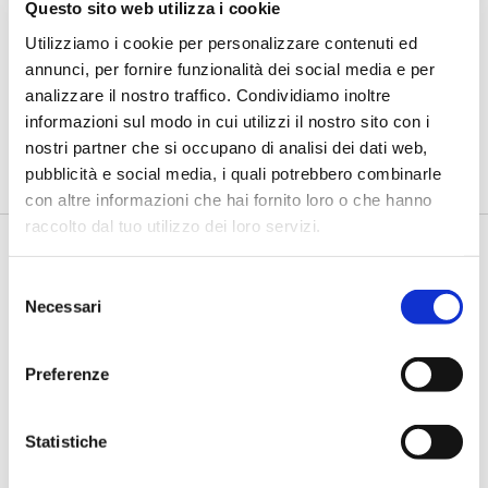
BANCAFORTE TV
Questo sito web utilizza i cookie
Fracassi (Multiply Group): "L’AI va
Utilizziamo i cookie per personalizzare contenuti ed
progettata dentro i processi,
annunci, per fornire funzionalità dei social media e per
insieme ai controlli”
analizzare il nostro traffico. Condividiamo inoltre
di Flavio Padovan, Maddalena Libertini -
I proof of concept
informazioni sul modo in cui utilizzi il nostro sito con i
realizzati con l'AI funzionano. Spesso sorprendono per la
nostri partner che si occupano di analisi dei dati web,
qualità ...
pubblicità e social media, i quali potrebbero combinarle
con altre informazioni che hai fornito loro o che hanno
raccolto dal tuo utilizzo dei loro servizi.
Selezione
Necessari
del
consenso
Preferenze
BANCAFORTE TV
Statistiche
Mancinelli (Gruppo BCC Iccrea): “Alle