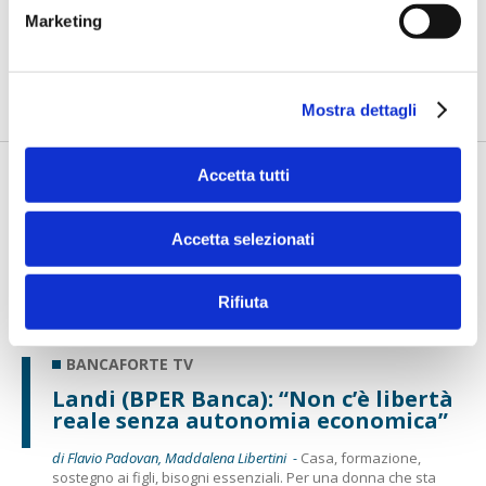
imprese agricole servono finanza e
Marketing
capacità di leggere i nuovi rischi”
di Flavio Padovan, Maddalena Libertini -
l credito all’agricoltura si
misura oggi con esigenze che vanno oltre il finanziament...
Mostra dettagli
Accetta tutti
Accetta selezionati
Rifiuta
BANCAFORTE TV
Landi (BPER Banca): “Non c’è libertà
reale senza autonomia economica”
di Flavio Padovan, Maddalena Libertini -
Casa, formazione,
sostegno ai figli, bisogni essenziali. Per una donna che sta