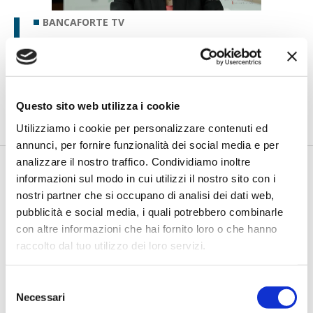
BANCAFORTE TV
Petrella (BPER Banca): “La GenAI
rafforza i controlli e valorizza il
lavoro degli analisti”
di Flavio Padovan, Maddalena Libertini -
Rendere i controlli di
Questo sito web utilizza i cookie
secondo livello più strutturati, standardizzati e capaci di le...
Utilizziamo i cookie per personalizzare contenuti ed
annunci, per fornire funzionalità dei social media e per
analizzare il nostro traffico. Condividiamo inoltre
informazioni sul modo in cui utilizzi il nostro sito con i
nostri partner che si occupano di analisi dei dati web,
pubblicità e social media, i quali potrebbero combinarle
con altre informazioni che hai fornito loro o che hanno
raccolto dal tuo utilizzo dei loro servizi.
Selezione
BANCAFORTE TV
Necessari
del
Fracassi (Multiply Group): "L’AI va