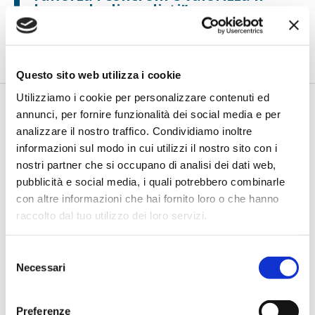
lavoro degli analisti”
di Flavio Padovan, Maddalena Libertini -
Rendere i controlli di
secondo livello più strutturati, standardizzati e capaci di le...
Questo sito web utilizza i cookie
Utilizziamo i cookie per personalizzare contenuti ed
annunci, per fornire funzionalità dei social media e per
analizzare il nostro traffico. Condividiamo inoltre
informazioni sul modo in cui utilizzi il nostro sito con i
nostri partner che si occupano di analisi dei dati web,
pubblicità e social media, i quali potrebbero combinarle
con altre informazioni che hai fornito loro o che hanno
raccolto dal tuo utilizzo dei loro servizi.
BANCAFORTE TV
Fracassi (Multiply Group): "L’AI va
Selezione
progettata dentro i processi,
Necessari
del
insieme ai controlli”
consenso
di Flavio Padovan, Maddalena Libertini -
I proof of concept
Preferenze