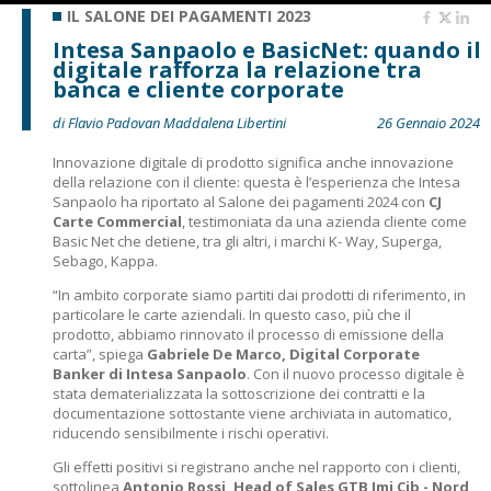
IL SALONE DEI PAGAMENTI 2023
Intesa Sanpaolo e BasicNet: quando il
digitale rafforza la relazione tra
banca e cliente corporate
di Flavio Padovan Maddalena Libertini
26 Gennaio 2024
Innovazione digitale di prodotto significa anche innovazione
della relazione con il cliente: questa è l’esperienza che Intesa
Sanpaolo ha riportato al Salone dei pagamenti 2024 con
CJ
Carte Commercial
, testimoniata da una azienda cliente come
Basic Net che detiene, tra gli altri, i marchi K- Way, Superga,
Sebago, Kappa.
“In ambito corporate siamo partiti dai prodotti di riferimento, in
particolare le carte aziendali. In questo caso, più che il
prodotto, abbiamo rinnovato il processo di emissione della
carta”, spiega
Gabriele De Marco, Digital Corporate
Banker di Intesa Sanpaolo
. Con il nuovo processo digitale è
stata dematerializzata la sottoscrizione dei contratti e la
documentazione sottostante viene archiviata in automatico,
riducendo sensibilmente i rischi operativi.
Gli effetti positivi si registrano anche nel rapporto con i clienti,
sottolinea
Antonio Rossi, Head of Sales GTB Imi Cib - Nord