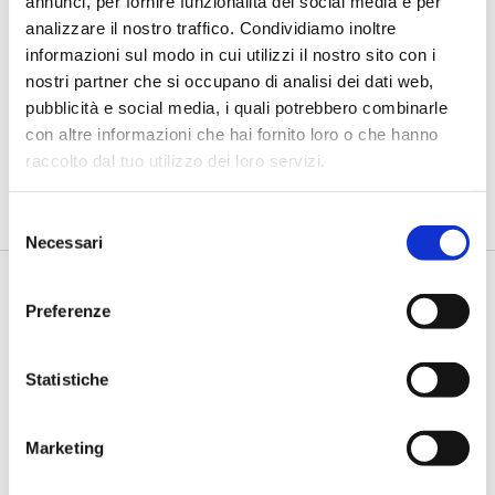
annunci, per fornire funzionalità dei social media e per
analizzare il nostro traffico. Condividiamo inoltre
IL SALONE DEI PAGAMENTI 2023
informazioni sul modo in cui utilizzi il nostro sito con i
Conti virtuali, con VAM di Intesa
nostri partner che si occupano di analisi dei dati web,
Sanpaolo si gestiscono in modalità
pubblicità e social media, i quali potrebbero combinarle
self-service
con altre informazioni che hai fornito loro o che hanno
di Flavio Padovan, Maddalena Libertini -
Si chiama VAM - Virtual
raccolto dal tuo utilizzo dei loro servizi.
Account Management la piattaforma innovativa che Intesa
Sanpa...
Selezione
Necessari
del
consenso
Preferenze
Statistiche
Marketing
IL SALONE DEI PAGAMENTI 2023