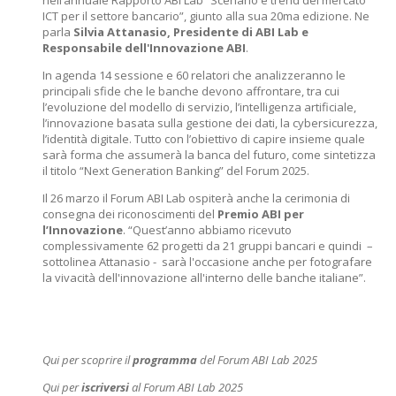
nell’annuale Rapporto ABI Lab “Scenario e trend del mercato
ICT per il settore bancario”, giunto alla sua 20ma edizione. Ne
parla
Silvia Attanasio, Presidente di ABI Lab e
Responsabile dell'Innovazione ABI
.
In agenda 14 sessione e 60 relatori che analizzeranno le
principali sfide che le banche devono affrontare, tra cui
l’evoluzione del modello di servizio, l’intelligenza artificiale,
l’innovazione basata sulla gestione dei dati, la cybersicurezza,
l’identità digitale. Tutto con l’obiettivo di capire insieme quale
sarà forma che assumerà la banca del futuro, come sintetizza
il titolo “Next Generation Banking” del Forum 2025.
Il 26 marzo il Forum ABI Lab ospiterà anche la cerimonia di
consegna dei riconoscimenti del
Premio ABI per
l’Innovazione
. “Quest’anno abbiamo ricevuto
complessivamente 62 progetti da 21 gruppi bancari e quindi –
sottolinea Attanasio - sarà l'occasione anche per fotografare
la vivacità dell'innovazione all'interno delle banche italiane”.
Qui per scoprire il
programma
del Forum ABI Lab 2025
Q
ui per
iscriversi
al Forum ABI Lab 2025