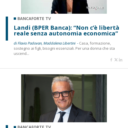
BANCAFORTE TV
Landi (BPER Banca): “Non c’è libertà
reale senza autonomia economica”
di Flavio Padovan, Maddalena Libertini -
Casa, formazione,
sostegno ai figli, bisogni essenziali. Per una donna che sta
uscend...
BANCAFORTE TV