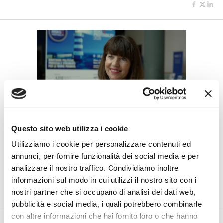
BANCAFORTE TV
Questo sito web utilizza i cookie
Petrella (BPER Banca): “La GenAI
Utilizziamo i cookie per personalizzare contenuti ed
rafforza i controlli e valorizza il
lavoro degli analisti”
annunci, per fornire funzionalità dei social media e per
analizzare il nostro traffico. Condividiamo inoltre
di Flavio Padovan, Maddalena Libertini -
Rendere i controlli di
informazioni sul modo in cui utilizzi il nostro sito con i
secondo livello più strutturati, standardizzati e capaci di le...
nostri partner che si occupano di analisi dei dati web,
pubblicità e social media, i quali potrebbero combinarle
con altre informazioni che hai fornito loro o che hanno