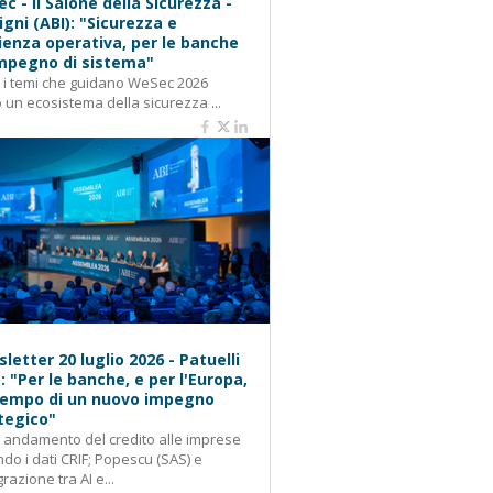
c - Il Salone della Sicurezza -
igni (ABI): "Sicurezza e
lienza operativa, per le banche
mpegno di sistema"
: i temi che guidano WeSec 2026
 un ecosistema della sicurezza ...
letter 20 luglio 2026 - Patuelli
): "Per le banche, e per l'Europa,
 tempo di un nuovo impegno
tegico"
: andamento del credito alle imprese
do i dati CRIF; Popescu (SAS) e
grazione tra AI e...