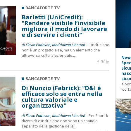
BANCAFORTE TV
Barletti (UniCredit):
"Rendere visibile l’invisibile
migliora il modo di lavorare
e di servire i clienti”
di Flavio Padovan, Maddalena Libertini -
L'inclusione
non è un progetto a sé, ma un elemento che
attraversa cultura aziendale,...
News
Spec
Sicu
nasc
BANCAFORTE TV
sicu
e poi
Di Nunzio (Fabrick): "D&I è
works
efficace solo se entra nella
cultura valoriale e
organizzativa"
di Flavio Padovan, Maddalena Libertini -
Per Fabrick
diversità e inclusione non sono un capitolo
separato della gestione delle...