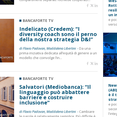
WeSe
Rott
resi
un i
e poi
BANCAFORTE TV
verso
Indelicato (Credem): “I
diversity coach sono il perno
della nostra strategia D&I”
di Flavio Padovan, Maddalena Libertini -
Da una
prima iniziativa dedicata all’equità di genere a un
modello che coinvolge l’in...
BANCAFORTE TV
News
Salvatori (Mediobanca): “Il
(ABI
linguaggio può abbattere
è il
barriere e costruire
stra
inclusione”
e poi
secon
di Flavio Padovan, Maddalena Libertini -
Cambiare
l'inte
le parole è relativamente semplice. Più difficile è