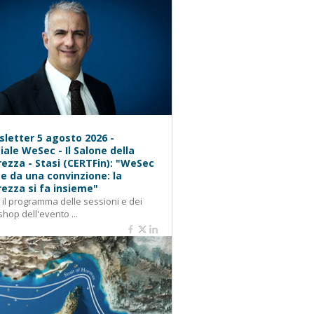
letter 5 agosto 2026 -
iale WeSec - Il Salone della
rezza - Stasi (CERTFin): "WeSec
e da una convinzione: la
rezza si fa insieme"
: il programma delle sessioni e dei
hop dell'evento ...