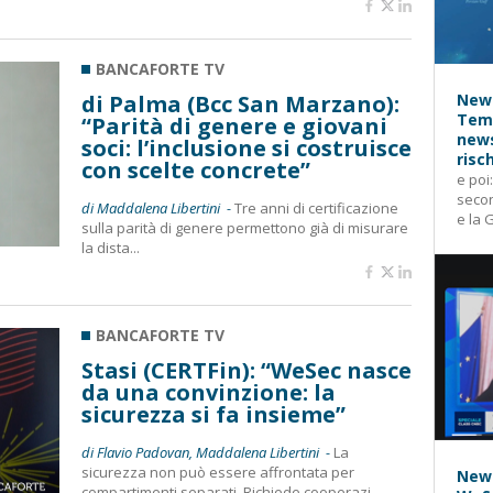
BANCAFORTE TV
di Palma (Bcc San Marzano):
News
Temp
“Parità di genere e giovani
news
soci: l’inclusione si costruisce
risc
con scelte concrete”
e poi
secon
di Maddalena Libertini -
Tre anni di certificazione
e la 
sulla parità di genere permettono già di misurare
la dista...
BANCAFORTE TV
Stasi (CERTFin): “WeSec nasce
da una convinzione: la
sicurezza si fa insieme”
di Flavio Padovan, Maddalena Libertini -
La
sicurezza non può essere affrontata per
News
compartimenti separati. Richiede cooperazi...