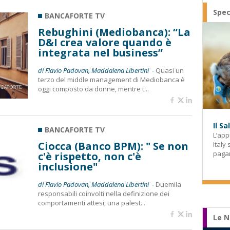
Spec
BANCAFORTE TV
Rebughini (Mediobanca): “La
D&I crea valore quando è
integrata nel business”
di Flavio Padovan, Maddalena Libertini -
Quasi un
terzo del middle management di Mediobanca è
oggi composto da donne, mentre t...
Il S
BANCAFORTE TV
L’app
Ciocca (Banco BPM): " Se non
Italy
paga
c'è rispetto, non c'è
inclusione"
di Flavio Padovan, Maddalena Libertini -
Duemila
responsabili coinvolti nella definizione dei
comportamenti attesi, una palest...
Le N