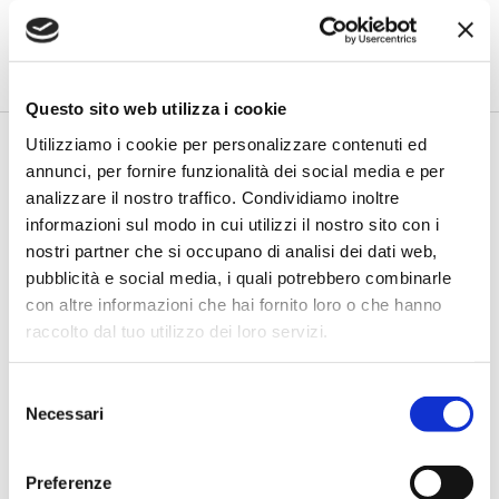
di Flavio Padovan, Maddalena Libertini -
Rendere i controlli di
secondo livello più strutturati, standardizzati e capaci di le...
Questo sito web utilizza i cookie
Utilizziamo i cookie per personalizzare contenuti ed
annunci, per fornire funzionalità dei social media e per
analizzare il nostro traffico. Condividiamo inoltre
informazioni sul modo in cui utilizzi il nostro sito con i
nostri partner che si occupano di analisi dei dati web,
pubblicità e social media, i quali potrebbero combinarle
con altre informazioni che hai fornito loro o che hanno
raccolto dal tuo utilizzo dei loro servizi.
BANCAFORTE TV
Fracassi (Multiply Group): "L’AI va
Selezione
progettata dentro i processi,
Necessari
insieme ai controlli”
del
consenso
di Flavio Padovan, Maddalena Libertini -
I proof of concept
realizzati con l'AI funzionano. Spesso sorprendono per la
Preferenze