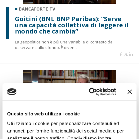
BANCAFORTE TV
Goitini (BNL BNP Paribas): “Serve
una capacità collettiva di leggere il
mondo che cambia”
La geopolitica non è più una variabile di contesto da
osservare sullo sfondo. È diven...
Questo sito web utilizza i cookie
Utilizziamo i cookie per personalizzare contenuti ed
BANCAFORTE TV
annunci, per fornire funzionalità dei social media e per
Molinari: “ABI ATLAS nasce per
analizzare il nostro traffico. Condividiamo inoltre