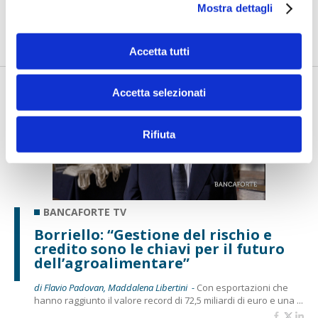
Mostra dettagli
di Flavio Padovan, Maddalena Libertini -
Come trasformare il
rischio climatico da fattore di vulnerabilità a leva per gli inve...
Accetta tutti
Accetta selezionati
Rifiuta
BANCAFORTE TV
Borriello: “Gestione del rischio e
credito sono le chiavi per il futuro
dell’agroalimentare”
di Flavio Padovan, Maddalena Libertini -
Con esportazioni che
hanno raggiunto il valore record di 72,5 miliardi di euro e una ...