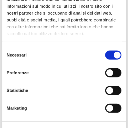
trasformare l'incertezza in
informazioni sul modo in cui utilizzi il nostro sito con i
opportunità”
nostri partner che si occupano di analisi dei dati web,
di Flavio Padovan, Maddalena Libertini -
Viviamo una fase storica
pubblicità e social media, i quali potrebbero combinarle
in cui il mondo cambia più rapidamente della nostra capacità...
con altre informazioni che hai fornito loro o che hanno
raccolto dal tuo utilizzo dei loro servizi.
Selezione
Necessari
del
consenso
Preferenze
Statistiche
BANCAFORTE TV
Bartolucci (Prometeia): “Così le
Marketing
banche possono finanziare la
resilienza climatica delle imprese
agricole”