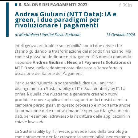
IL SALONE DEI PAGAMENTI 2023
Andrea Giuliani (NTT Data): IA e
green, i due paradigmi per
rivoluzionare i pagamenti
di Maddalena Libertini Flavio Padovan
13 Gennaio 2024
Intelligenza artificiale e sostenibilità sono i due driver che
stanno guidando la trasformazione del mondo finanziario. Ma
come si possono declinare nei pagamenti? A questa domanda
risponde
Andrea Giuliani, Head of Payments Solutions di
NTT Data
, nella videointervista rilasciata a Bancaforte in
occasione del Salone dei Pagamenti.
Per quanto riguarda la sostenibilità, dice Giuliani, “noi
distinguiamo tra Sustainability of IT e Sustainability by IT. La
prima è quella che riusciamo a generare creando nuovi
prodotti e nuove applicazioni e supportando i nostri clienti a
cambiare paradigma”. In questo processo è importante anche
la formazione delle risorse umane e ripensare la gestione dei
dati, per esempio, attraverso la riscrittura delle applicazioni in
chiave low code.
La Sustainability by IT, invece, prevede l’uso della tecnologia
come strumento per far crescere la sostenibilità, per esempio