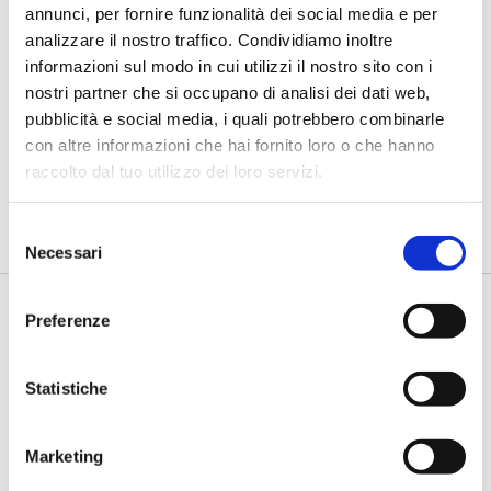
annunci, per fornire funzionalità dei social media e per
analizzare il nostro traffico. Condividiamo inoltre
IL SALONE DEI PAGAMENTI 2023
informazioni sul modo in cui utilizzi il nostro sito con i
Conti virtuali, con VAM di Intesa
nostri partner che si occupano di analisi dei dati web,
Sanpaolo si gestiscono in modalità
pubblicità e social media, i quali potrebbero combinarle
self-service
con altre informazioni che hai fornito loro o che hanno
raccolto dal tuo utilizzo dei loro servizi.
di Flavio Padovan, Maddalena Libertini -
Si chiama VAM - Virtual
Account Management la piattaforma innovativa che Intesa
Sanpa...
Selezione
Necessari
del
consenso
Preferenze
Statistiche
Marketing