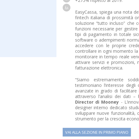
+275% rispetto al 2019.
EasyCassa, spiega una nota dell
fintech italiana di prossimità 
soluzione “tutto incluso” che 
funzioni necessarie per gestire
tipi di pagamento in totale si
software o adempimenti normativ
accedere con le proprie crede
controllare in ogni momento la 
monitorare in tempo reale vendit
attivare servizi e promozioni, m
fatturazione elettronica.
“Siamo estremamente soddis
testimoniano l’interesse degli 
avanzate in grado di facilitare 
attraverso l’analisi dei dati 
Director di Mooney
- L’innov
designer interno dedicato stud
sviluppare nuove funzionalità, 
strumento per la crescita econ
VAI ALLA SEZIONE IN PRIMO PIANO