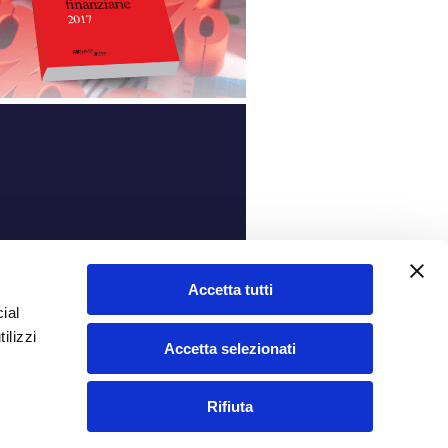
ità
Accetta tutti
ial
ilizzi
Accetta selezionati
Rifiuta