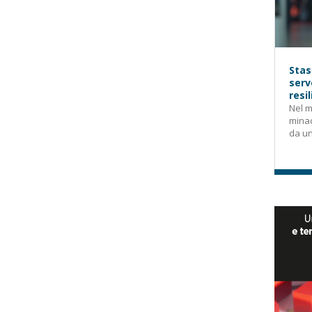
Stas
serv
resi
Nel m
mina
da un