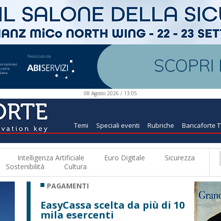
08 Agosto 2026 / 13:05
Temi
Speciali eventi
Rubriche
Bancaforte 
Intelligenza Artificiale
Euro Digitale
Sicurezza
Sostenibilità
Cultura
PAGAMENTI
EasyCassa scelta da più di 10
mila esercenti