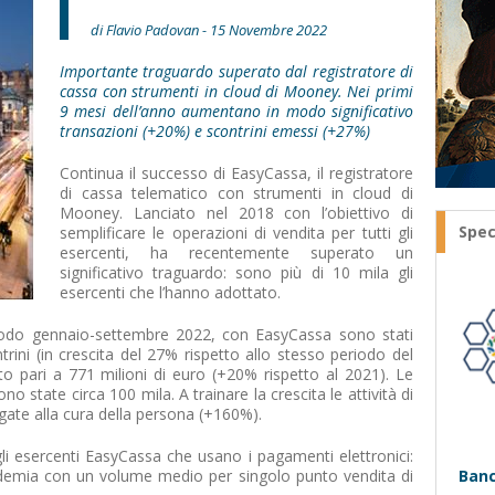
di Flavio Padovan - 15 Novembre 2022
Importante traguardo superato dal registratore di
cassa con strumenti in cloud di Mooney. Nei primi
9 mesi dell’anno aumentano in modo significativo
transazioni (+20%) e scontrini emessi (+27%)
Continua il successo di EasyCassa, il registratore
di cassa telematico con strumenti in cloud di
Mooney. Lanciato nel 2018 con l’obiettivo di
Spec
semplificare le operazioni di vendita per tutti gli
esercenti, ha recentemente superato un
significativo traguardo: sono più di 10 mila gli
esercenti che l’hanno adottato.
iodo gennaio-settembre 2022, con EasyCassa sono stati
trini (in crescita del 27% rispetto allo stesso periodo del
o pari a 771 milioni di euro (+20% rispetto al 2021). Le
no state circa 100 mila. A trainare la crescita le attività di
gate alla cura della persona (+160%).
li esercenti EasyCassa che usano i pagamenti elettronici:
ndemia con un volume medio per singolo punto vendita di
Banc