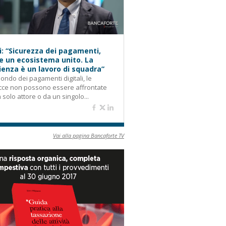
i: “Sicurezza dei pagamenti,
e un ecosistema unito. La
lienza è un lavoro di squadra”
ondo dei pagamenti digitali, le
cce non possono essere affrontate
 solo attore o da un singolo...
Vai alla pagina Bancaforte TV