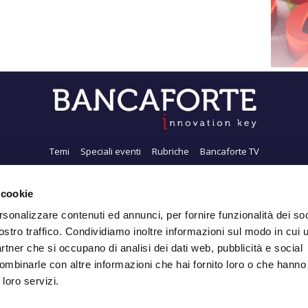
Temi
Speciali eventi
Rubriche
Bancaforte TV
i siamo
Newsletter
FeedRSS
Pubblicità
Privacy
Contatti
Accessibil
 cookie
rsonalizzare contenuti ed annunci, per fornire funzionalità dei soc
ostro traffico. Condividiamo inoltre informazioni sul modo in cui ut
Iscriviti alla Newsletter
partner che si occupano di analisi dei dati web, pubblicità e social
ombinarle con altre informazioni che hai fornito loro o che hanno
 loro servizi.