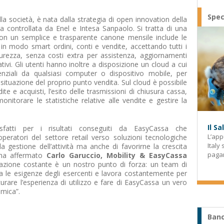
Spec
a società, è nata dalla strategia di open innovation della
ora controllata da Enel e Intesa Sanpaolo. Si tratta di una
con un semplice e trasparente canone mensile include le
 in modo smart ordini, conti e vendite, accettando tutti i
curezza, senza costi extra per assistenza, aggiornamenti
i. Gli utenti hanno inoltre a disposizione un cloud a cui
nziali da qualsiasi computer o dispositivo mobile, per
situazione del proprio punto vendita. Sul cloud è possibile
e e acquisti, l’esito delle trasmissioni di chiusura cassa,
onitorare le statistiche relative alle vendite e gestire la
Il S
fatti per i risultati conseguiti da EasyCassa che
L’app
operatori del settore retail verso soluzioni tecnologiche
Italy
la gestione dell’attività ma anche di favorirne la crescita
paga
– ha affermato
Carlo Garuccio, Mobility & EasyCassa
azione costante è un nostro punto di forza: un team di
ia le esigenze degli esercenti e lavora costantemente per
curare l’esperienza di utilizzo e fare di EasyCassa un vero
omica”.
Banc