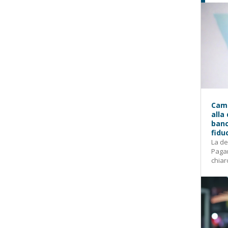
Camp
alla
banc
fidu
La de
Pagam
chiar