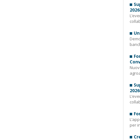
Su
2026
L’eve
colla
Un
Demog
banch
Fo
Conv
Nuovo
agroa
Su
2026
L’eve
colla
Fo
L’app
per i
Cr