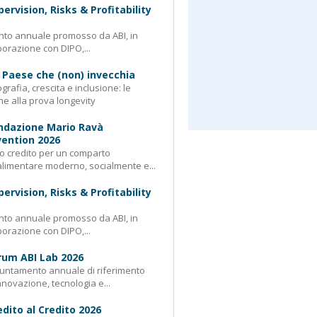
pervision, Risks & Profitability
nto annuale promosso da ABI, in
borazione con DIPO,...
 Paese che (non) invecchia
rafia, crescita e inclusione: le
e alla prova longevity
ndazione Mario Ravà
ention 2026
 credito per un comparto
limentare moderno, socialmente e...
pervision, Risks & Profitability
nto annuale promosso da ABI, in
borazione con DIPO,...
rum ABI Lab 2026
untamento annuale di riferimento
nnovazione, tecnologia e...
edito al Credito 2026