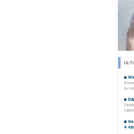
ULTI
We
Il nu
su si
D&
L’eve
valor
Ge
e op