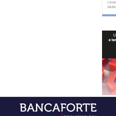
L’eve
dedic