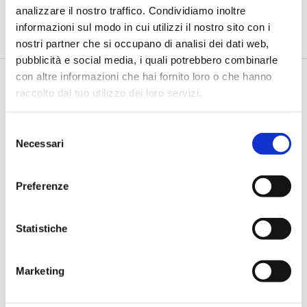
analizzare il nostro traffico. Condividiamo inoltre
informazioni sul modo in cui utilizzi il nostro sito con i
Sessione plenaria "La ripresa tra innovazione e sostenibilità: le
nostri partner che si occupano di analisi dei dati web,
banche e gli...
pubblicità e social media, i quali potrebbero combinarle
1
/
66
Pag. successiva
con altre informazioni che hai fornito loro o che hanno
raccolto dal tuo utilizzo dei loro servizi.
Selezione
Necessari
del
consenso
Preferenze
Statistiche
Marketing
ULTIMI SPECIALI EVENTI