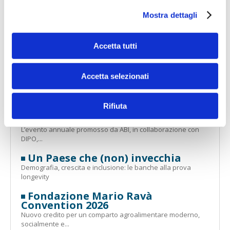
WeSec - Il Salone della Sicurezza
Mostra dettagli
Il nuovo appuntamento promosso dall’ABI su sicurezza,
geopolitica,...
D&I in Finance 2026
Accetta tutti
L’evento annuale promosso da ABI sulla valorizzazione
delle...
Accetta selezionati
Geopolitica: tra fattori di rischio
e opportunità
Rifiuta
Supervision, Risks & Profitability
2026
L’evento annuale promosso da ABI, in collaborazione con
DIPO,...
Un Paese che (non) invecchia
Demografia, crescita e inclusione: le banche alla prova
longevity
Fondazione Mario Ravà
Convention 2026
Nuovo credito per un comparto agroalimentare moderno,
socialmente e...