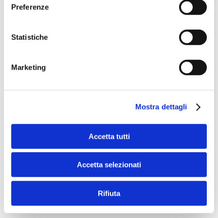
Preferenze
Statistiche
Banche per l'inclusione
Marketing
Speciali eventi
Mostra dettagli
Accetta tutti
Il Salone dei Pagamenti 2025
Accetta selezionati
L’appuntamento internazionale made in Italy sulle frontiere
dell’innovazione nei pagamenti
Rifiuta