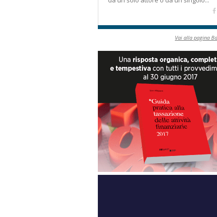
da un solo attore o da un singolo...
Vai alla pagina B