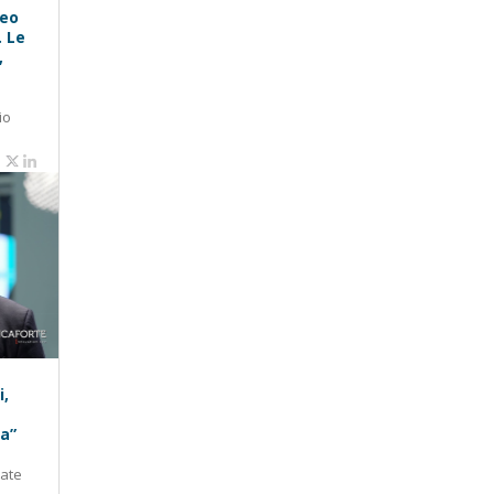
peo
. Le
,
io
i,
ra”
tate