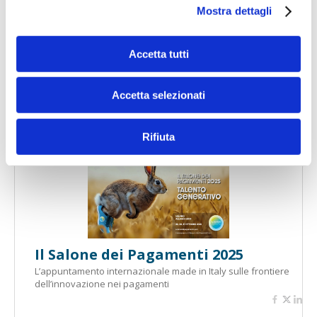
Mostra dettagli
Accetta tutti
Banche per l'inclusione
Accetta selezionati
Rifiuta
Speciali eventi
Il Salone dei Pagamenti 2025
L’appuntamento internazionale made in Italy sulle frontiere
dell’innovazione nei pagamenti