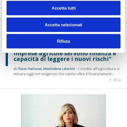
Accetta tutti
Accetta selezionati
BANCAFORTE TV
Rifiuta
Mancinelli (Gruppo BCC Iccrea): “Alle
imprese agricole servono finanza e
capacità di leggere i nuovi rischi”
di Flavio Padovan, Maddalena Libertini -
l credito all’agricoltura si
misura oggi con esigenze che vanno oltre il finanziament...