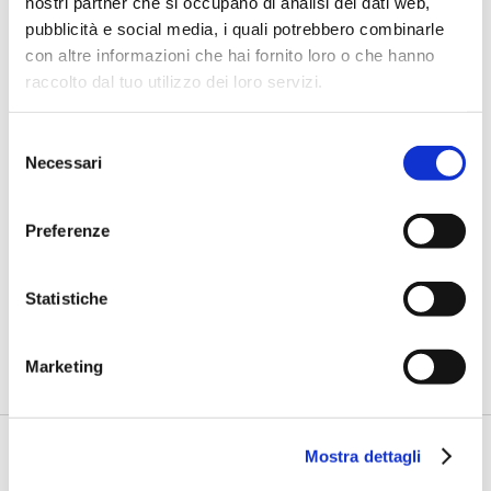
nostri partner che si occupano di analisi dei dati web,
pubblicità e social media, i quali potrebbero combinarle
con altre informazioni che hai fornito loro o che hanno
raccolto dal tuo utilizzo dei loro servizi.
Selezione
Necessari
del
consenso
BANCAFORTE TV
Preferenze
Fracassi (Multiply Group): "L’AI va
progettata dentro i processi,
insieme ai controlli”
Statistiche
di Flavio Padovan, Maddalena Libertini -
I proof of concept
realizzati con l'AI funzionano. Spesso sorprendono per la
qualità ...
Marketing
Mostra dettagli