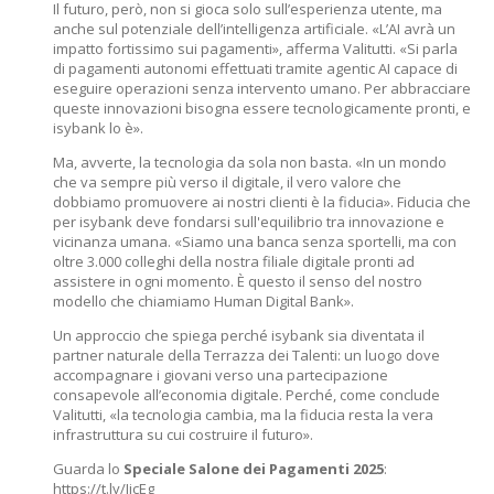
Il futuro, però, non si gioca solo sull’esperienza utente, ma
anche sul potenziale dell’intelligenza artificiale. «L’AI avrà un
impatto fortissimo sui pagamenti», afferma Valitutti. «Si parla
di pagamenti autonomi effettuati tramite agentic AI capace di
eseguire operazioni senza intervento umano. Per abbracciare
queste innovazioni bisogna essere tecnologicamente pronti, e
isybank lo è».
Ma, avverte, la tecnologia da sola non basta. «In un mondo
che va sempre più verso il digitale, il vero valore che
dobbiamo promuovere ai nostri clienti è la fiducia». Fiducia che
per isybank deve fondarsi sull'equilibrio tra innovazione e
vicinanza umana. «Siamo una banca senza sportelli, ma con
oltre 3.000 colleghi della nostra filiale digitale pronti ad
assistere in ogni momento. È questo il senso del nostro
modello che chiamiamo Human Digital Bank».
Un approccio che spiega perché isybank sia diventata il
partner naturale della Terrazza dei Talenti: un luogo dove
accompagnare i giovani verso una partecipazione
consapevole all’economia digitale. Perché, come conclude
Valitutti, «la tecnologia cambia, ma la fiducia resta la vera
infrastruttura su cui costruire il futuro».
Guarda lo
Speciale Salone dei Pagamenti 2025
:
https://t.ly/JjcEg