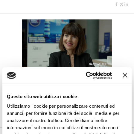
BANCAFORTE TV
Petrella (BPER Banca): “La GenAI
rafforza i controlli e valorizza il
lavoro degli analisti”
Questo sito web utilizza i cookie
Utilizziamo i cookie per personalizzare contenuti ed
di Flavio Padovan, Maddalena Libertini -
Rendere i controlli di
secondo livello più strutturati, standardizzati e capaci di le...
annunci, per fornire funzionalità dei social media e per
analizzare il nostro traffico. Condividiamo inoltre
informazioni sul modo in cui utilizzi il nostro sito con i