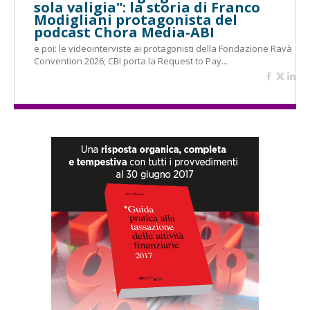
sola valigia": la storia di Franco
Modigliani protagonista del
podcast Chora Media-ABI
e poi: le videointerviste ai protagonisti della Fondazione Ravà
Convention 2026; CBI porta la Request to Pay...