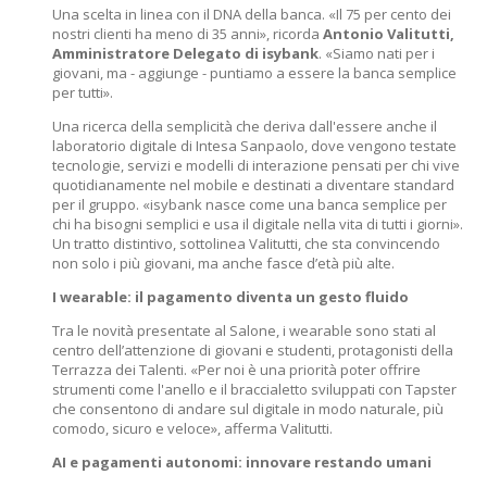
Una scelta in linea con il DNA della banca. «Il 75 per cento dei
nostri clienti ha meno di 35 anni», ricorda
Antonio Valitutti,
Amministratore Delegato di isybank
. «Siamo nati per i
giovani, ma - aggiunge - puntiamo a essere la banca semplice
per tutti».
Una ricerca della semplicità che deriva dall'essere anche il
laboratorio digitale di Intesa Sanpaolo, dove vengono testate
tecnologie, servizi e modelli di interazione pensati per chi vive
quotidianamente nel mobile e destinati a diventare standard
per il gruppo. «isybank nasce come una banca semplice per
chi ha bisogni semplici e usa il digitale nella vita di tutti i giorni».
Un tratto distintivo, sottolinea Valitutti, che sta convincendo
non solo i più giovani, ma anche fasce d’età più alte.
I wearable: il pagamento diventa un gesto fluido
Tra le novità presentate al Salone, i wearable sono stati al
centro dell’attenzione di giovani e studenti, protagonisti della
Terrazza dei Talenti. «Per noi è una priorità poter offrire
strumenti come l'anello e il braccialetto sviluppati con Tapster
che consentono di andare sul digitale in modo naturale, più
comodo, sicuro e veloce», afferma Valitutti.
AI e pagamenti autonomi: innovare restando umani