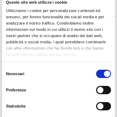
Questo sito web utilizza i cookie
all'open banking la nuova banca digitale che illimity lancerà a...
Utilizziamo i cookie per personalizzare contenuti ed
annunci, per fornire funzionalità dei social media e per
analizzare il nostro traffico. Condividiamo inoltre
informazioni sul modo in cui utilizzi il nostro sito con i
nostri partner che si occupano di analisi dei dati web,
pubblicità e social media, i quali potrebbero combinarle
con altre informazioni che hai fornito loro o che hanno
raccolto dal tuo utilizzo dei loro servizi.
Selezione
#ILCLIENTE 2019
Necessari
del
Aspettative, un'asticella fissata
consenso
dalle Big Tech
Preferenze
di Flavio Padovan e Maddalena Libertini -
Il mercato bancario e
finanziario è sempre più competitivo, non tanto e non solo per
...
Statistiche