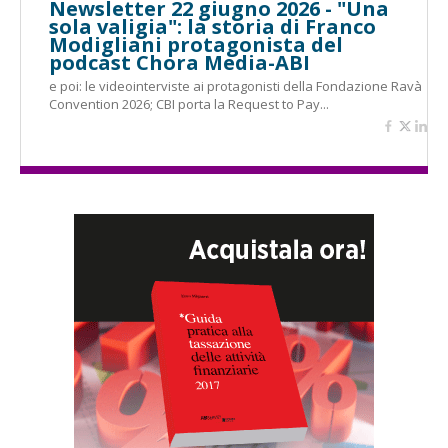
Newsletter 22 giugno 2026 - "Una
sola valigia": la storia di Franco
Modigliani protagonista del
podcast Chora Media-ABI
e poi: le videointerviste ai protagonisti della Fondazione Ravà
Convention 2026; CBI porta la Request to Pay...