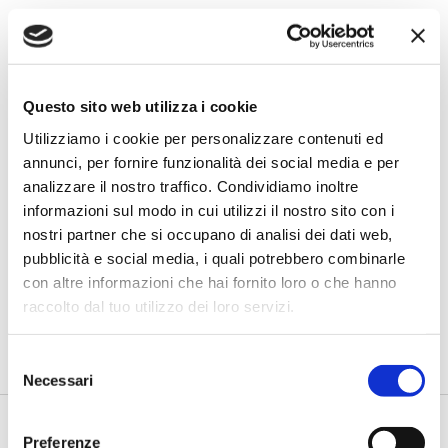
Questo sito web utilizza i cookie
Utilizziamo i cookie per personalizzare contenuti ed
annunci, per fornire funzionalità dei social media e per
analizzare il nostro traffico. Condividiamo inoltre
BANCAFORTE TV
informazioni sul modo in cui utilizzi il nostro sito con i
Fracassi (Multiply Group): "L’AI va
nostri partner che si occupano di analisi dei dati web,
progettata dentro i processi,
pubblicità e social media, i quali potrebbero combinarle
insieme ai controlli”
con altre informazioni che hai fornito loro o che hanno
di Flavio Padovan, Maddalena Libertini -
I proof of concept
raccolto dal tuo utilizzo dei loro servizi.
realizzati con l'AI funzionano. Spesso sorprendono per la
qualità ...
Selezione
Necessari
del
consenso
Preferenze