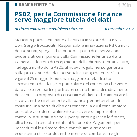
BANCAFORTE TV
PSD2, per la Commissione Finanze
serve maggiore tutela dei dati
di Flavio Padovan e Maddalena Libertini
10 Dicembre 2017
Mancano poche settimane all'entrata in vigore della PSD2.
L'on. Sergio Boccadutri, Responsabile innovazione Pd Camera
dei Deputati, spiega i due principali punti di osservazione
evidenziati con il parere della Commissione Finanze della
Camera al decreto di recepimento della direttiva. Innanzitutto,
l'adeguamento della PSD2 al nuovo regolamento generale
sulla protezione dei dati personali (GDPR) che entrerà in
vigore il 25 maggio. E poi una maggiore tutela di tutto
l'ecosistema dei dati, e in particolare del consenso che viene
dato alle terze parti e poi trasferito alla banca di radicamento
del conto. La proposta di consentire al cliente di comunicare la
revoca anche direttamente alla banca, permetterebbe di
costituire una sorta di Albo dei consensi a cui il consumatore
potrebbe accedere facilmente per avere sempre sotto
controllo la sua situazione. E per quanto riguarda le fintech,
altro tema chiave affrontato al Salone dei Pagamenti, per
Boccadutri il legislatore deve contribuire a creare un
ecosistema utilizzando anche norme secondarie. Tre gli