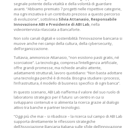
segnale potente della vitalità e della volontà di guardare
avanti. “Abbiamo premiato 7 progetti nelle rispettive categorie,
ma ogni iniziativa è un contributo prezioso a questo percorso
di evoluzione”, sottolinea
Silvia Attanasio, Responsabile
Innovazione ABI e Presidente di ABI Lab
, nella
videointervista rilasciata a Bancaforte.
Non solo canali digitali e sostenibilità: l’innovazione bancaria si
muove anche nei campi della cultura, della cybersecurity,
dell’organizzazione.
Tuttavia, ammonisce Attanasio, “non esistono pasti gratis, né
scorciatoie”. La tecnologia, compresa l’intelligenza artificiale,
offre grandi promesse, ma richiede analisi attente,
adattamenti strutturali, lavoro quotidiano: “Non basta adottare
una tecnologia perché è di moda. Bisogna studiare i processi,
l’infrastruttura, il modello di business specifico di ogni banca”.
In questo scenario, ABI Lab riafferma il valore del suo ruolo di
laboratorio strategico per il futuro: un centro in cui si
sviluppano contenuti e si alimenta la ricerca grazie al dialogo
attivo tra banche e partner tecnologici.
“Oggi più che mai – si ribadisce – la ricerca sul campo di ABI Lab
supporta direttamente le riflessioni strategiche
dell’Associazione Bancaria Italiana sulle sfide dell’innovazione