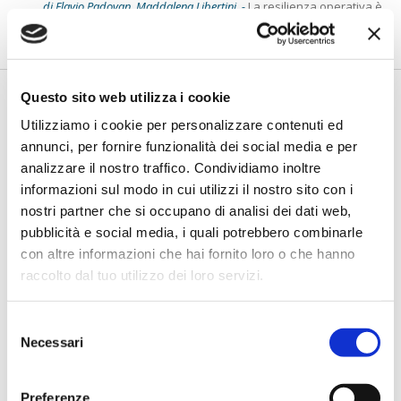
di Flavio Padovan, Maddalena Libertini -
La resilienza operativa è
in cima alla lista delle priorità che guideranno gli invest...
Questo sito web utilizza i cookie
Utilizziamo i cookie per personalizzare contenuti ed
annunci, per fornire funzionalità dei social media e per
analizzare il nostro traffico. Condividiamo inoltre
informazioni sul modo in cui utilizzi il nostro sito con i
nostri partner che si occupano di analisi dei dati web,
pubblicità e social media, i quali potrebbero combinarle
con altre informazioni che hai fornito loro o che hanno
Premio ABI 2025 - CDP: Con AI per la
raccolto dal tuo utilizzo dei loro servizi.
PA più efficienza e controllo nella
valutazione documentale
Selezione
di Flavio Padovan, Maddalena Libertini -
AI per la PA di Cassa
Necessari
del
Depositi e Prestiti, progetto che ha ricevuto una menzione
consenso
spec...
Preferenze