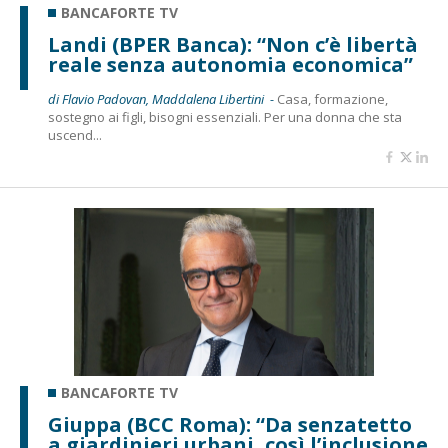
BANCAFORTE TV
Landi (BPER Banca): “Non c’è libertà
reale senza autonomia economica”
di Flavio Padovan, Maddalena Libertini -
Casa, formazione,
sostegno ai figli, bisogni essenziali. Per una donna che sta
uscend...
BANCAFORTE TV
Giuppa (BCC Roma): “Da senzatetto
a giardinieri urbani, così l’inclusione