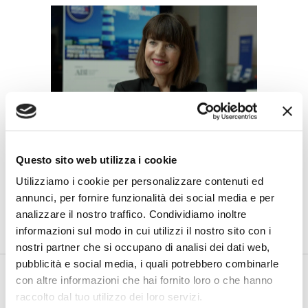
BANCAFORTE TV
Petrella (BPER Banca): “La GenAI
Questo sito web utilizza i cookie
rafforza i controlli e valorizza il
lavoro degli analisti”
Utilizziamo i cookie per personalizzare contenuti ed
annunci, per fornire funzionalità dei social media e per
di Flavio Padovan, Maddalena Libertini -
Rendere i controlli di
analizzare il nostro traffico. Condividiamo inoltre
secondo livello più strutturati, standardizzati e capaci di le...
informazioni sul modo in cui utilizzi il nostro sito con i
nostri partner che si occupano di analisi dei dati web,
pubblicità e social media, i quali potrebbero combinarle
con altre informazioni che hai fornito loro o che hanno
raccolto dal tuo utilizzo dei loro servizi.