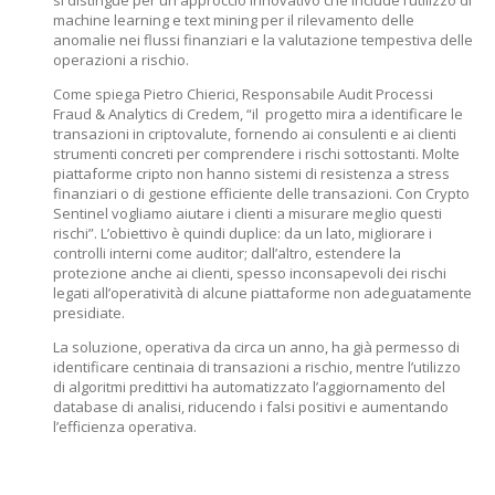
si distingue per un approccio innovativo che include l’utilizzo di
machine learning e text mining per il rilevamento delle
anomalie nei flussi finanziari e la valutazione tempestiva delle
operazioni a rischio.
Come spiega Pietro Chierici, Responsabile Audit Processi
Fraud & Analytics di Credem, “il progetto mira a identificare le
transazioni in criptovalute, fornendo ai consulenti e ai clienti
strumenti concreti per comprendere i rischi sottostanti. Molte
piattaforme cripto non hanno sistemi di resistenza a stress
finanziari o di gestione efficiente delle transazioni. Con Crypto
Sentinel vogliamo aiutare i clienti a misurare meglio questi
rischi”. L’obiettivo è quindi duplice: da un lato, migliorare i
controlli interni come auditor; dall’altro, estendere la
protezione anche ai clienti, spesso inconsapevoli dei rischi
legati all’operatività di alcune piattaforme non adeguatamente
presidiate.
La soluzione, operativa da circa un anno, ha già permesso di
identificare centinaia di transazioni a rischio, mentre l’utilizzo
di algoritmi predittivi ha automatizzato l’aggiornamento del
database di analisi, riducendo i falsi positivi e aumentando
l’efficienza operativa.