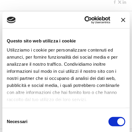
Questo sito web utilizza i cookie
Utilizziamo i cookie per personalizzare contenuti ed
annunci, per fornire funzionalità dei social media e per
analizzare il nostro traffico. Condividiamo inoltre
informazioni sul modo in cui utilizzi il nostro sito con i
BANCAFORTE TV
nostri partner che si occupano di analisi dei dati web,
Giuppa (BCC Roma): “Da senzatetto
pubblicità e social media, i quali potrebbero combinarle
a giardinieri urbani, così l’inclusione
diventa lavoro”
con altre informazioni che hai fornito loro o che hanno
raccolto dal tuo utilizzo dei loro servizi.
di Flavio Padovan, Maddalena Libertini -
Restituire una
possibilità di lavoro a persone senza dimora e, nello stesso
tempo, c...
Selezione
Necessari
del
consenso