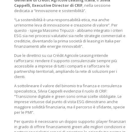
Generale di Crédit Agricole Leasing Italia
, e
Silvia
Cappelli, Executive Director di CRIF
, nella sessione
dedicata a “Innovazione e sostenibilità”.
“La sostenibilità è una responsabilità etica, ma anche
un’enorme leva di innovazione e creazione di valore”. Per
questo - spiega Massimo Tripuzzi - abbiamo integrato i criteri
ESG sia nei processi valutativi sia nelle strategie commerciali e
creditizie, diventando la prima società di leasing in Italia per
finanziamenti alle energie rinnovabili”.
Due le direttrici su cui Crédit Agricole Leasing intende
rafforzarsi: rendere il supporto consulenziale sempre più
accessibile a imprese di tutti i comparti e rafforzare le
partnership territoriali, ampliando la rete di soluzioni per i
clienti.
A sottolineare il valore del binomio tra finanza e consulenza
specialistica, Silvia Cappelli evidenzia il ruolo di CRIF:
“Transizione digitale e green sono ormai scelte obbligate. Le
imprese virtuose dal punto di vista ESG dimostrano anche
maggiore solidità finanziaria, ma il percorso è sfidante, specie
per le PMI”.
Per questo è necessario un doppio supporto: player finanziari
in grado di offrire finanziamenti green alle migliori condizioni e