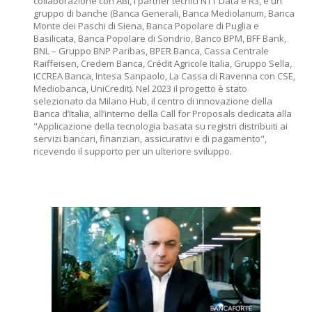
collaborazione con ABI, i partner tecnici NTT Data e R3, e un
gruppo di banche (Banca Generali, Banca Mediolanum, Banca
Monte dei Paschi di Siena, Banca Popolare di Puglia e
Basilicata, Banca Popolare di Sondrio, Banco BPM, BFF Bank,
BNL – Gruppo BNP Paribas, BPER Banca, Cassa Centrale
Raiffeisen, Credem Banca, Crédit Agricole Italia, Gruppo Sella,
ICCREA Banca, Intesa Sanpaolo, La Cassa di Ravenna con CSE,
Mediobanca, UniCredit). Nel 2023 il progetto è stato
selezionato da Milano Hub, il centro di innovazione della
Banca d’Italia, all’interno della Call for Proposals dedicata alla
"Applicazione della tecnologia basata su registri distribuiti ai
servizi bancari, finanziari, assicurativi e di pagamento",
ricevendo il supporto per un ulteriore sviluppo.