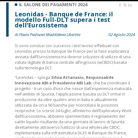
IL SALONE DEI PAGAMENTI 2024
Leonidas - Banque de France: il
modello Full-DLT supera i test
dell’Eurosistema
di Flavio Padovan Maddalena Libertini
02 Agosto 2024
Si sono conclusi con successo i test tecnici effettuati con
Leonidas presso la Banque de France per la fase esplorativa
avviata dall’Eurosistema tra diverse soluzioni di utilizzo di una
valuta digitale di banca centrale all’ingrosso (wCBDC) basata
sulla tecnologia DLT.
“Leonidas – spiega
Silvia Attanasio, Responsabile
Innovazione ABI e Presidente ABI Lab
, che ha coordinato il
progetto - è un caso d’uso che nasce dall'esperienza maturata
nell'ambito di Spunta, l'applicazione basata su DLT ormai in
produzione da oltre quattro anni in Italia e attualmente
utilizzata da circa 90 banche per riconciliare le posizioni
reciproche. Lo scorso 24 luglio, all’interno dell’Exploratory Work
dell’Eurosistema, abbiamo sperimentato il regolamento del
saldo liquido risultante da una giornata di lavoro di Spunta
direttamente attraverso l’utilizzo di una wholesale CBDC,
implementata sulla infrastruttura DL3S di Banque de France,