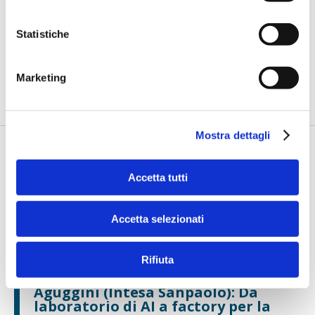
Temporiti (Flowe): Embedded
finance al centro della nuova
Statistiche
strategia di sviluppo
di Flavio Padovan, Maddalena Libertini -
“Flowe si sta
riposizionando puntando su servizi e prodotti di pagamento
Marketing
nell’ambito ...
Mostra dettagli
Accetta tutti
Accetta selezionati
Rifiuta
IL SALONE DEI PAGAMENTI 2024
Aguggini (Intesa Sanpaolo): Da
laboratorio di AI a factory per la