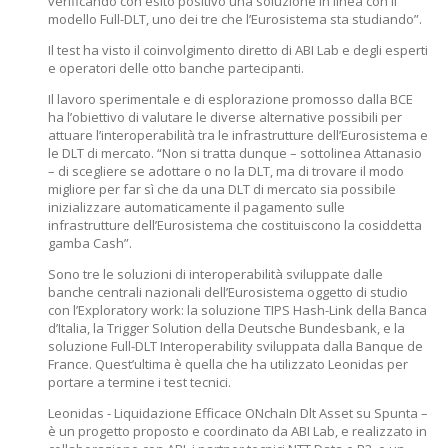
verificando con esito positivo una soluzione in linea con il
modello Full-DLT, uno dei tre che l’Eurosistema sta studiando”.
Il test ha visto il coinvolgimento diretto di ABI Lab e degli esperti
e operatori delle otto banche partecipanti.
Il lavoro sperimentale e di esplorazione promosso dalla BCE
ha l’obiettivo di valutare le diverse alternative possibili per
attuare l’interoperabilità tra le infrastrutture dell’Eurosistema e
le DLT di mercato. “Non si tratta dunque – sottolinea Attanasio
– di scegliere se adottare o no la DLT, ma di trovare il modo
migliore per far sì che da una DLT di mercato sia possibile
inizializzare automaticamente il pagamento sulle
infrastrutture dell’Eurosistema che costituiscono la cosiddetta
gamba Cash”.
Sono tre le soluzioni di interoperabilità sviluppate dalle
banche centrali nazionali dell’Eurosistema oggetto di studio
con l’Exploratory work: la soluzione TIPS Hash-Link della Banca
d’Italia, la Trigger Solution della Deutsche Bundesbank, e la
soluzione Full-DLT Interoperability sviluppata dalla Banque de
France. Quest’ultima è quella che ha utilizzato Leonidas per
portare a termine i test tecnici.
Leonidas - Liquidazione Efficace ONchaIn Dlt Asset su Spunta –
è un progetto proposto e coordinato da ABI Lab, e realizzato in