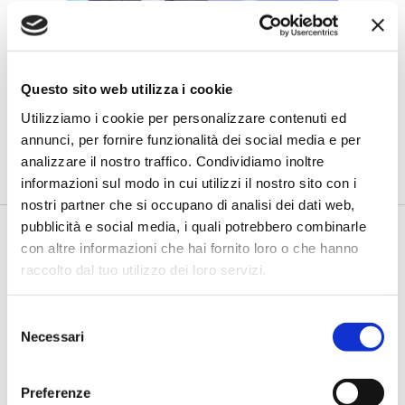
IL SALONE DEI PAGAMENTI 2024
Giuliani (NTT DATA ITALIA): AI e
Questo sito web utilizza i cookie
banche, i tre principali casi d’uso
Utilizziamo i cookie per personalizzare contenuti ed
di Flavio Padovan, Maddalena Libertini -
Ottimizzazione dei
annunci, per fornire funzionalità dei social media e per
processi di pagamento, sicurezza, user experience. Sono
queste per...
analizzare il nostro traffico. Condividiamo inoltre
informazioni sul modo in cui utilizzi il nostro sito con i
nostri partner che si occupano di analisi dei dati web,
pubblicità e social media, i quali potrebbero combinarle
con altre informazioni che hai fornito loro o che hanno
raccolto dal tuo utilizzo dei loro servizi.
Selezione
Necessari
del
consenso
IL SALONE DEI PAGAMENTI 2024
Preferenze