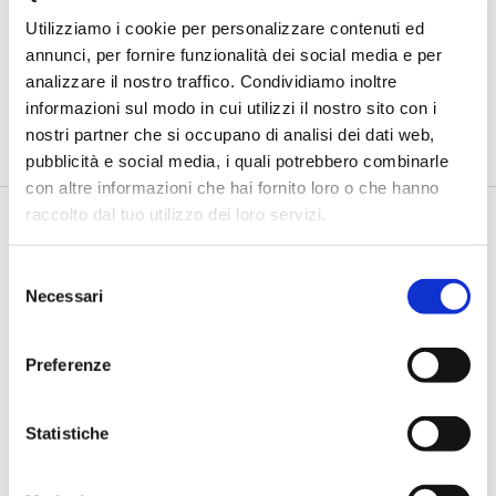
Fracassi (Multiply Group): "L’AI va
progettata dentro i processi,
Utilizziamo i cookie per personalizzare contenuti ed
insieme ai controlli”
annunci, per fornire funzionalità dei social media e per
analizzare il nostro traffico. Condividiamo inoltre
di Flavio Padovan, Maddalena Libertini -
I proof of concept
informazioni sul modo in cui utilizzi il nostro sito con i
realizzati con l'AI funzionano. Spesso sorprendono per la
qualità ...
nostri partner che si occupano di analisi dei dati web,
pubblicità e social media, i quali potrebbero combinarle
con altre informazioni che hai fornito loro o che hanno
raccolto dal tuo utilizzo dei loro servizi.
Selezione
Necessari
del
consenso
Preferenze
BANCAFORTE TV
Statistiche
Mancinelli (Gruppo BCC Iccrea): “Alle
imprese agricole servono finanza e
capacità di leggere i nuovi rischi”