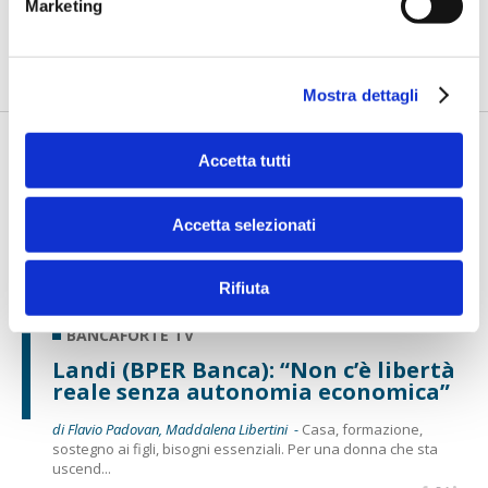
Marketing
di Flavio Padovan, Maddalena Libertini -
l credito all’agricoltura si
misura oggi con esigenze che vanno oltre il finanziament...
Mostra dettagli
Accetta tutti
Accetta selezionati
Rifiuta
BANCAFORTE TV
Landi (BPER Banca): “Non c’è libertà
reale senza autonomia economica”
di Flavio Padovan, Maddalena Libertini -
Casa, formazione,
sostegno ai figli, bisogni essenziali. Per una donna che sta
uscend...