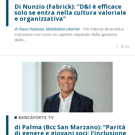
Di Nunzio (Fabrick): "D&I è efficace
solo se entra nella cultura valoriale
e organizzativa"
di Flavio Padovan, Maddalena Libertini -
Per Fabrick diversità e
inclusione non sono un capitolo separato della gestione
delle...
BANCAFORTE TV
di Palma (Bcc San Marzano): “Parità
di genere e giovani soci: l’inclusione