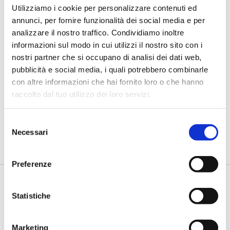
Utilizziamo i cookie per personalizzare contenuti ed
annunci, per fornire funzionalità dei social media e per
analizzare il nostro traffico. Condividiamo inoltre
informazioni sul modo in cui utilizzi il nostro sito con i
nostri partner che si occupano di analisi dei dati web,
pubblicità e social media, i quali potrebbero combinarle
BANCAFORTE TV
con altre informazioni che hai fornito loro o che hanno
Petrella (BPER Banca): “La GenAI
raccolto dal tuo utilizzo dei loro servizi.
rafforza i controlli e valorizza il
lavoro degli analisti”
Selezione
di Flavio Padovan, Maddalena Libertini -
Rendere i controlli di
Necessari
del
secondo livello più strutturati, standardizzati e capaci di le...
consenso
Preferenze
Statistiche
Marketing