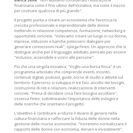
Banca Sella
: "Non abbiamo considerato l'educazione
finanziaria come il fine ultimo dell'iniziativa, ma come il mezzo
per costruire qualcosa di più grande".
Il progetto punta a creare un ecosistema che favorisca la
crescita professionale e imprenditoriale delle donne
mettendo in relazione competenze, formazione, networking e
opportunità concrete. "Volevamo creare un luogo in cui donne,
imprese, istituzioni e banche potessero dialogare per
generare connessioni reali", spiega Fineo. Un approccio che si
distingue anche per il linguaggio adottato, pensato per essere
"inclusivo, accessibile e vicino alle persone".
Più che una singola iniziativa, "Voglio una Borsa Rosa" è un
programma articolato che comprende eventi, incontri,
contenuti digitali, podcast, guide, borse di studio e attività sul
territorio. Il percorso si sviluppa in tre fasi: ascolto dei bisogni,
costruzione di reti e relazioni, realizzazione di interventi
concreti. "Prima di decidere cosa fare bisogna ascoltare",
osserva Fineo, sottolineando l'importanza delle indagini e
delle ricerche che orientano il progetto.
L'obiettivo è contribuire a ridurre il divario di genere nella
cultura finanziaria e rafforzare la fiducia delle donne nella
gestione delle risorse economiche. "Vorremmo normalizzare il
rapporto delle donne con economia, denaro e investimenti",