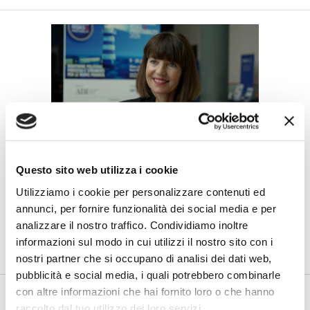
BANCAFORTE TV
Questo sito web utilizza i cookie
Petrella (BPER Banca): “La GenAI
rafforza i controlli e valorizza il
Utilizziamo i cookie per personalizzare contenuti ed
lavoro degli analisti”
annunci, per fornire funzionalità dei social media e per
analizzare il nostro traffico. Condividiamo inoltre
di Flavio Padovan, Maddalena Libertini -
Rendere i controlli di
secondo livello più strutturati, standardizzati e capaci di le...
informazioni sul modo in cui utilizzi il nostro sito con i
nostri partner che si occupano di analisi dei dati web,
pubblicità e social media, i quali potrebbero combinarle
con altre informazioni che hai fornito loro o che hanno
raccolto dal tuo utilizzo dei loro servizi.