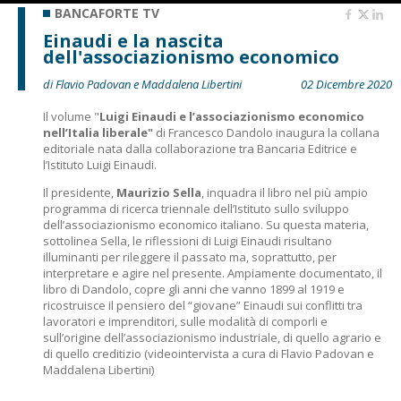
BANCAFORTE TV
Einaudi e la nascita
dell'associazionismo economico
di Flavio Padovan e Maddalena Libertini
02 Dicembre 2020
Il volume "
Luigi Einaudi e l’associazionismo economico
nell’Italia liberale"
di Francesco Dandolo inaugura la collana
editoriale nata dalla collaborazione tra Bancaria Editrice e
l’Istituto Luigi Einaudi.
Il presidente,
Maurizio Sella
, inquadra il libro nel più ampio
programma di ricerca triennale dell’Istituto sullo sviluppo
dell’associazionismo economico italiano. Su questa materia,
sottolinea Sella, le riflessioni di Luigi Einaudi risultano
illuminanti per rileggere il passato ma, soprattutto, per
interpretare e agire nel presente. Ampiamente documentato, il
libro di Dandolo, copre gli anni che vanno 1899 al 1919 e
ricostruisce il pensiero del “giovane” Einaudi sui conflitti tra
lavoratori e imprenditori, sulle modalità di comporli e
sull’origine dell’associazionismo industriale, di quello agrario e
di quello creditizio (videointervista a cura di Flavio Padovan e
Maddalena Libertini)