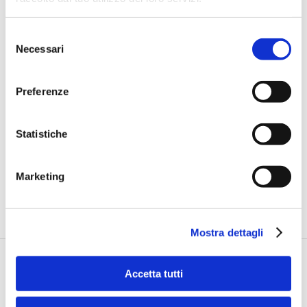
Selezione
Necessari
del
consenso
Preferenze
BANCAFORTE TV
Fracassi (Multiply Group): "L’AI va
Statistiche
progettata dentro i processi,
insieme ai controlli”
Marketing
di Flavio Padovan, Maddalena Libertini -
I proof of concept
realizzati con l'AI funzionano. Spesso sorprendono per la
qualità ...
Mostra dettagli
Accetta tutti