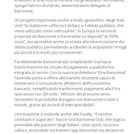
emettitori di una nostra moneta, ma gli abilitatori del sistema”,
spiega Fabrizio Burlando, amministratore delegato di
Bancomat.
Un progetto importante anche a livello geopolitico. Negli Stati
Uniti “la stablecoin rafforza il dollaro e il debito pubblico, che
viene utilizzato come sottostante”. In Europa la versione
proposta da Bancomat si baserebbe su depositi “al 100%
sicuri”, ma aprirebbe anche la strada alla tokenizzazione del
debito pubblico, permettendo ai cittadini di acquistarlo “in tagli
più piccoli e in modo più conveniente”.
Parallelamente Bancomat sta completando la propria
trasformazione da circuito di pagamento a piattaforma
integrata di servizi. Con la nuova architettura “One Bancomat”
l’azienda punta a offrire alle banche strumenti capaci di
mantenere il consumatore all’interno dell’ecosistema
bancario, semplificando trasferimenti, pagamenti alla PA e
operazioni con QR code. “All’inizio del prossimo anno
lanceremo la possibilità di pagare con Bancomat in tutto il
mondo, grazie ad accordi di interoperabilità”.
L’innovazione si estende anche alla loyalty. “Il vecchio
cashback è superato”. Nasce così Bancomat Club, che lega la
premialità alle passioni degli italiani, come sport, musica e
cultura, accessibile sia tramite l’app Bancomat sia attraverso