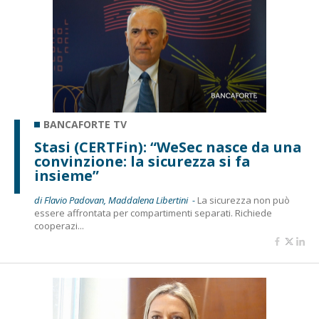
BANCAFORTE TV
Stasi (CERTFin): “WeSec nasce da una
convinzione: la sicurezza si fa
insieme”
di Flavio Padovan, Maddalena Libertini -
La sicurezza non può
essere affrontata per compartimenti separati. Richiede
cooperazi...