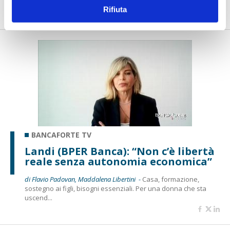
misura oggi con esigenze che vanno oltre il finanziament...
Rifiuta
BANCAFORTE TV
Landi (BPER Banca): “Non c’è libertà
reale senza autonomia economica”
di Flavio Padovan, Maddalena Libertini -
Casa, formazione,
sostegno ai figli, bisogni essenziali. Per una donna che sta
uscend...