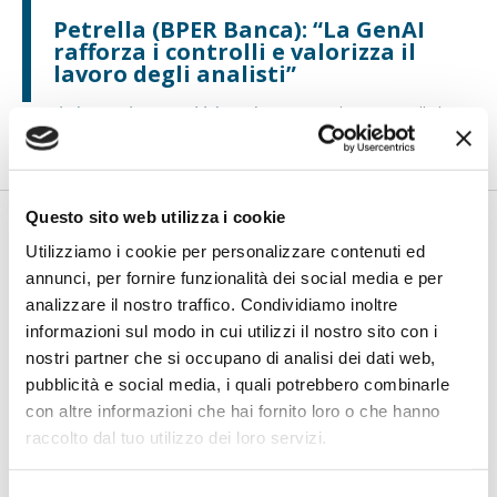
Petrella (BPER Banca): “La GenAI
rafforza i controlli e valorizza il
lavoro degli analisti”
di Flavio Padovan, Maddalena Libertini -
Rendere i controlli di
secondo livello più strutturati, standardizzati e capaci di le...
Questo sito web utilizza i cookie
Utilizziamo i cookie per personalizzare contenuti ed
annunci, per fornire funzionalità dei social media e per
analizzare il nostro traffico. Condividiamo inoltre
informazioni sul modo in cui utilizzi il nostro sito con i
nostri partner che si occupano di analisi dei dati web,
pubblicità e social media, i quali potrebbero combinarle
con altre informazioni che hai fornito loro o che hanno
BANCAFORTE TV
raccolto dal tuo utilizzo dei loro servizi.
Fracassi (Multiply Group): "L’AI va
progettata dentro i processi,