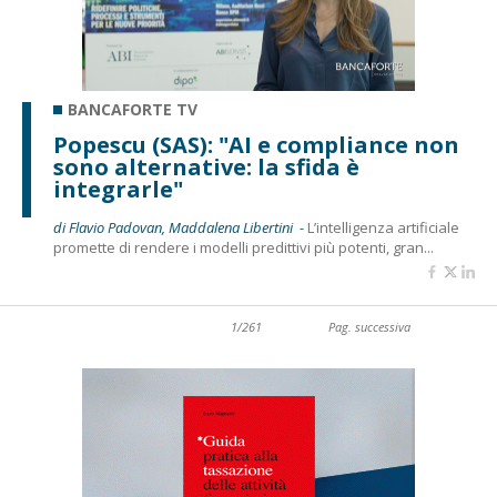
BANCAFORTE TV
Popescu (SAS): "AI e compliance non
sono alternative: la sfida è
integrarle"
di Flavio Padovan, Maddalena Libertini -
L’intelligenza artificiale
promette di rendere i modelli predittivi più potenti, gran...
1/261
Pag. successiva