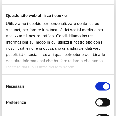
Questo sito web utilizza i cookie
Utilizziamo i cookie per personalizzare contenuti ed
annunci, per fornire funzionalità dei social media e per
analizzare il nostro traffico. Condividiamo inoltre
informazioni sul modo in cui utilizzi il nostro sito con i
nostri partner che si occupano di analisi dei dati web,
pubblicità e social media, i quali potrebbero combinarle
BANCAFORTE TV
con altre informazioni che hai fornito loro o che hanno
Fracassi (Multiply Group): "L’AI va
raccolto dal tuo utilizzo dei loro servizi.
progettata dentro i processi,
insieme ai controlli”
Selezione
Necessari
di Flavio Padovan, Maddalena Libertini -
I proof of concept
del
realizzati con l'AI funzionano. Spesso sorprendono per la
consenso
qualità ...
Preferenze