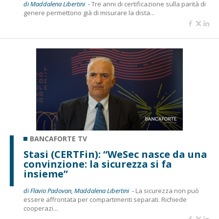
di Maddalena Libertini -
Tre anni di certificazione sulla parità di
genere permettono già di misurare la dista...
BANCAFORTE TV
Stasi (CERTFin): “WeSec nasce da una
convinzione: la sicurezza si fa
insieme”
di Flavio Padovan, Maddalena Libertini -
La sicurezza non può
essere affrontata per compartimenti separati. Richiede
cooperazi...