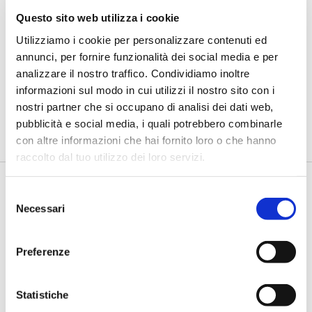
Questo sito web utilizza i cookie
BANCAFORTE TV
Utilizziamo i cookie per personalizzare contenuti ed
Fracassi (Multiply Group): "L’AI va
annunci, per fornire funzionalità dei social media e per
progettata dentro i processi,
insieme ai controlli”
analizzare il nostro traffico. Condividiamo inoltre
informazioni sul modo in cui utilizzi il nostro sito con i
di Flavio Padovan, Maddalena Libertini -
I proof of concept
nostri partner che si occupano di analisi dei dati web,
realizzati con l'AI funzionano. Spesso sorprendono per la
pubblicità e social media, i quali potrebbero combinarle
qualità ...
con altre informazioni che hai fornito loro o che hanno
raccolto dal tuo utilizzo dei loro servizi.
Selezione
Necessari
del
consenso
Preferenze
Statistiche
BANCAFORTE TV