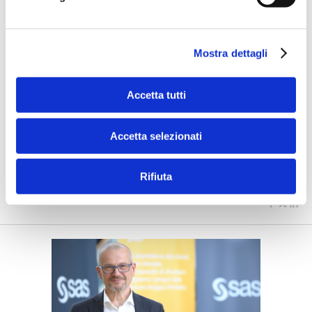
Mostra dettagli
Accetta tutti
#ILCLIENTE 2019
Pagamenti, i tre obiettivi di
PostePay
Accetta selezionati
di Flavio Padovan e Maddalena Libertini -
"Speed me", "Follow
me", "Engage me" sono i tre concetti chiave con cui cui
Rifiuta
PostePay ...