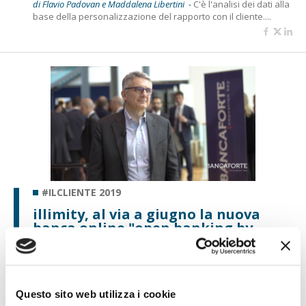
di Flavio Padovan e Maddalena Libertini -
C'è l'analisi dei dati alla
base della personalizzazione del rapporto con il cliente....
#ILCLIENTE 2019
illimity, al via a giugno la nuova
banca online "open banking by
design"
di Flavio Padovan e Maddalena Libertini -
Nasce già predisposta
all'open banking la nuova banca digitale che illimity lancerà a...
Questo sito web utilizza i cookie