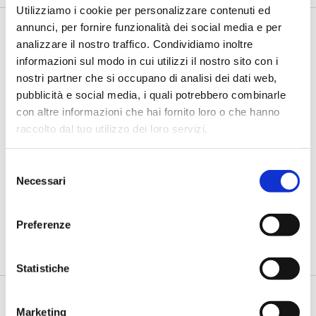
Utilizziamo i cookie per personalizzare contenuti ed
annunci, per fornire funzionalità dei social media e per
analizzare il nostro traffico. Condividiamo inoltre
informazioni sul modo in cui utilizzi il nostro sito con i
nostri partner che si occupano di analisi dei dati web,
pubblicità e social media, i quali potrebbero combinarle
con altre informazioni che hai fornito loro o che hanno
raccolto dal tuo utilizzo dei loro servizi.
#ILCLIENTE 2019
Selezione
Aspettative, un'asticella fissata
Necessari
del
dalle Big Tech
consenso
di Flavio Padovan e Maddalena Libertini -
Il mercato bancario e
Preferenze
finanziario è sempre più competitivo, non tanto e non solo per
...
Statistiche
Marketing