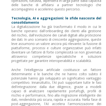
operazioni, tuttavia, dipenderà in larga parte dalla capacità
delle banche di affidarsi a partner tecnologici che
accompagnino e accelerino questo percorso.
Tecnologia, AI e aggregazioni: le sfide nascoste del
consolidamento
La digitalizzazione ha già trasformato il modo in cui le
banche operano: dall'onboarding dei clienti alla gestione
del rischio, dall'evoluzione dei canali digitali alla protezione
dei dati. In uno scenario di crescente aggregazione, queste
leve assumono un valore ancora più rilevante: la fusione di
piattaforme, processi e culture organizzative può infatti
diventare un fattore di forte complessità se non governata
attraverso competenze specialistiche e soluzioni
progettate per garantire interoperabilità e scalabilità.
Anche l'intelligenza artificiale costituisce un fattore
determinante e le banche che ne hanno colto subito il
potenziale hanno già sviluppato un significativo vantaggio
competitivo. Innanzitutto, l'AI può supportare tutte le fasi
dell'integrazione: dalla due diligence, grazie a modelli
capaci di analizzare rapidamente portafogli, profili di
rischio e performance, fino alla migrazione intelligente dei
dati, rendendola più sicura, rapida e accurata. Nella fase di
post-aggregazione, l'AI accelera l'armonizzazione dei