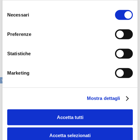
oltre 7.200 amministrazioni comunali che hanno richiesto
Selezione
di accedere al Fondo per l’Innovazione e la digitalizzazione
Necessari
promosso tra fine 2020 e inizio 2021 dal Governo.
del
"Insieme a Nexi - sottolina Manca - forniremo
consenso
competenze specifiche ed informazioni puntuali sugli
strumenti e sulle soluzioni a disposizione della pubblica
Preferenze
amministrazione per migliorare i servizi ai cittadini e
sull’evoluzione di un settore, quello dei pagamenti digitali,
che rappresenta un’opportunità fondamentale per lo
Statistiche
sviluppo e l’innovazione del Paese”.
Marketing
VAI ALLA SEZIONE IN PRIMO PIANO
Mostra dettagli
Accetta tutti
Accetta selezionati