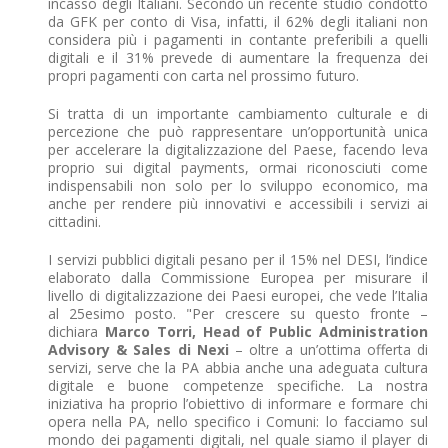
incasso degli Italiani. Secondo un recente studio condotto
da GFK per conto di Visa, infatti, il 62% degli italiani non
considera più i pagamenti in contante preferibili a quelli
digitali e il 31% prevede di aumentare la frequenza dei
propri pagamenti con carta nel prossimo futuro.
Si tratta di un importante cambiamento culturale e di
percezione che può rappresentare un’opportunità unica
per accelerare la digitalizzazione del Paese, facendo leva
proprio sui digital payments, ormai riconosciuti come
indispensabili non solo per lo sviluppo economico, ma
anche per rendere più innovativi e accessibili i servizi ai
cittadini.
I servizi pubblici digitali pesano per il 15% nel DESI, l’indice
elaborato dalla Commissione Europea per misurare il
livello di digitalizzazione dei Paesi europei, che vede l’Italia
al 25esimo posto. "Per crescere su questo fronte –
dichiara
Marco Torri, Head of Public Administration
Advisory & Sales di Nexi
– oltre a un’ottima offerta di
servizi, serve che la PA abbia anche una adeguata cultura
digitale e buone competenze specifiche. La nostra
iniziativa ha proprio l’obiettivo di informare e formare chi
opera nella PA, nello specifico i Comuni: lo facciamo sul
mondo dei pagamenti digitali, nel quale siamo il player di