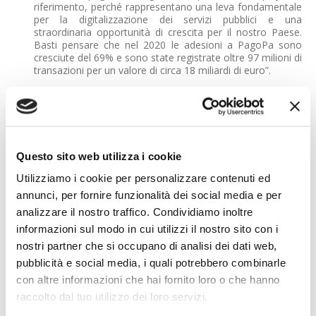
riferimento, perché rappresentano una leva fondamentale
per la digitalizzazione dei servizi pubblici e una
straordinaria opportunità di crescita per il nostro Paese.
Basti pensare che nel 2020 le adesioni a PagoPa sono
cresciute del 69% e sono state registrate oltre 97 milioni di
transazioni per un valore di circa 18 miliardi di euro”.
Oltre ai webinar realizzati in collaborazione con Visa, Nexi
metterà a disposizione sul proprio sito un canale dedicato
ai pagamenti digitali nella PA nel quale sarà possibile
consultare i materiali dei corsi, aggiornarsi tramite video
informativi, consultare materiali attinenti al mondo dei
Questo sito web utilizza i cookie
pagamenti, avere risposte ai propri dubbi sull’evoluzione
digitale del settore e sulle nuove tendenze, tenersi
Utilizziamo i cookie per personalizzare contenuti ed
informati sulla normativa vigente.
annunci, per fornire funzionalità dei social media e per
analizzare il nostro traffico. Condividiamo inoltre
“L’iniziativa che abbiamo realizzato con Nexi vuole
contribuire a far crescere le competenze digitali nella PA,
informazioni sul modo in cui utilizzi il nostro sito con i
con il duplice obiettivo di rispondere alle nuove abitudini di
nostri partner che si occupano di analisi dei dati web,
spesa dei cittadini, come nel caso della crescente
pubblicità e social media, i quali potrebbero combinarle
penetrazione dei pagamenti digitali nel nostro Paese, e di
supportare la PA stessa ad adeguarsi alla nuova
con altre informazioni che hai fornito loro o che hanno
normativa" dichiara
Filippo Manca, Merchants and
raccolto dal tuo utilizzo dei loro servizi.
Acquiring Manager di Visa Italia.
I Comuni Italiani sono
sempre più sensibili a questo argomento: a dimostrarlo le