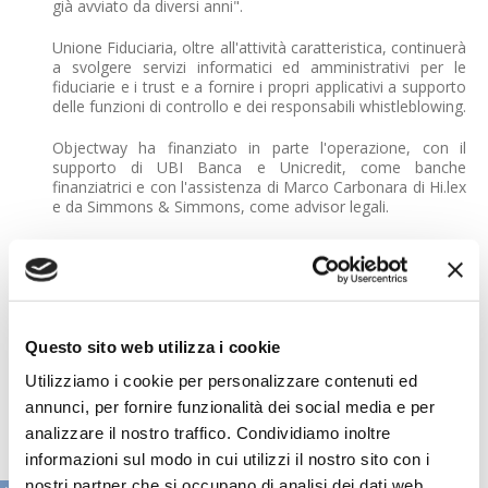
già avviato da diversi anni".
Unione Fiduciaria, oltre all'attività caratteristica, continuerà
a svolgere servizi informatici ed amministrativi per le
fiduciarie e i trust e a fornire i propri applicativi a supporto
delle funzioni di controllo e dei responsabili whistleblowing.
Objectway ha finanziato in parte l'operazione, con il
supporto di UBI Banca e Unicredit, come banche
finanziatrici e con l'assistenza di Marco Carbonara di Hi.lex
e da Simmons & Simmons, come advisor legali.
Per l'esecuzione dell'operazione, il gruppo è stato assistito
da UBI Banca, in qualità di advisor finanziario, dallo studio
Giovannelli e Associati, quale advisor legale, dallo studio
Russo De Rosa Associati, quale advisor fiscale, e da
Accuracy per lo svolgimento della due diligence finanziaria.
Unione Fiduciaria è stata assistita da Synpulse, come
Questo sito web utilizza i cookie
advisor strategico, KPMG Advisory come advisor
Utilizziamo i cookie per personalizzare contenuti ed
finanziario, KPMG per la vendor due diligence, e dallo
studio Grimaldi come advisor legale.
annunci, per fornire funzionalità dei social media e per
analizzare il nostro traffico. Condividiamo inoltre
informazioni sul modo in cui utilizzi il nostro sito con i
nostri partner che si occupano di analisi dei dati web,