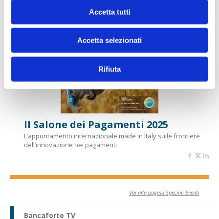
Banche per l'inclusione
Accetta tutti
Accetta selezionati
Speciali eventi
Rifiuta
Il Salone dei Pagamenti 2025
L’appuntamento internazionale made in Italy sulle frontiere
dell’innovazione nei pagamenti
Vai alla pagina Speciali Eventi
Bancaforte TV