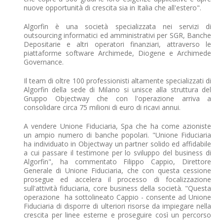
nuove opportunità di crescita sia in Italia che all'estero".
Algorfin è una società specializzata nei servizi di
outsourcing informatici ed amministrativi per SGR, Banche
Depositarie e altri operatori finanziari, attraverso le
piattaforme software Archimede, Diogene e Archimede
Governance.
Il team di oltre 100 professionisti altamente specializzati di
Algorfin della sede di Milano si unisce alla struttura del
Gruppo Objectway che con l'operazione arriva a
consolidare circa 75 milioni di euro di ricavi annui.
A vendere Unione Fiduciaria, Spa che ha come azioniste
un ampio numero di banche popolari. "Unione Fiduciaria
ha individuato in Objectway un partner solido ed affidabile
a cui passare il testimone per lo sviluppo del business di
Algorfin", ha commentato Filippo Cappio, Direttore
Generale di Unione Fiduciaria, che con questa cessione
prosegue ed accelera il processo di focalizzazione
sull'attività fiduciaria, core business della società. "Questa
operazione  ha sottolineato Cappio - consente ad Unione
Fiduciaria di disporre di ulteriori risorse da impiegare nella
crescita per linee esterne e proseguire così un percorso