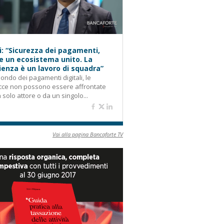
i: “Sicurezza dei pagamenti,
e un ecosistema unito. La
lienza è un lavoro di squadra”
ondo dei pagamenti digitali, le
cce non possono essere affrontate
 solo attore o da un singolo...
Vai alla pagina Bancaforte TV