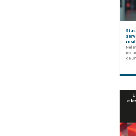
Stas
serv
resi
Nel m
mina
da un