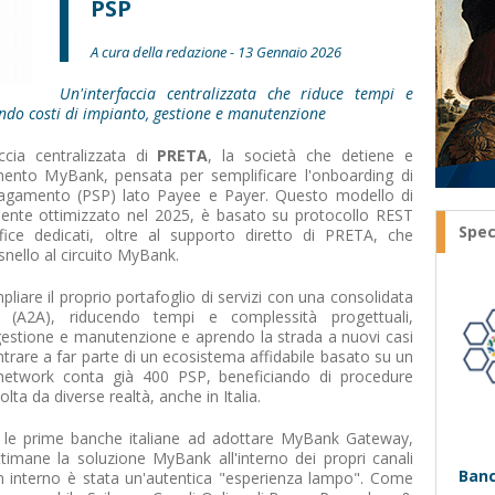
PSP
A cura della redazione - 13 Gennaio 2026
Un'interfaccia centralizzata che riduce tempi e
endo costi di impianto, gestione e manutenzione
ccia centralizzata di
PRETA
, la società che detiene e
mento MyBank, pensata per semplificare l'onboarding di
i Pagamento (PSP) lato Payee e Payer. Questo modello di
mente ottimizzato nel 2025, è basato su protocollo REST
Spec
ice dedicati, oltre al supporto diretto di PRETA, che
nello al circuito MyBank.
are il proprio portafoglio di servizi con una consolidata
t (A2A), riducendo tempi e complessità progettuali,
gestione e manutenzione e aprendo la strada a nuovi casi
entrare a far parte di un ecosistema affidabile basato su un
 network conta già 400 PSP, beneficiando di procedure
lta da diverse realtà, anche in Italia.
a le prime banche italiane ad adottare MyBank Gateway,
imane la soluzione MyBank all'interno dei propri canali
Banc
eam interno è stata un'autentica "esperienza lampo". Come