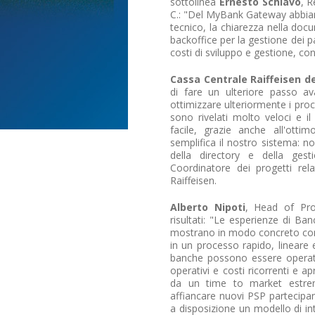
sottolinea
Ernesto Schiavo
, 
C.: "Del MyBank Gateway abbiam
tecnico, la chiarezza nella docu
backoffice per la gestione dei 
costi di sviluppo e gestione, c
Cassa Centrale Raiffeisen de
di fare un ulteriore passo a
ottimizzare ulteriormente i proc
sono rivelati molto veloci e i
facile, grazie anche all'otti
semplifica il nostro sistema: n
della directory e della gest
Coordinatore dei progetti rela
Raiffeisen.
Alberto Nipoti
, Head of Pr
risultati: "Le esperienze di Ba
mostrano in modo concreto com
in un processo rapido, lineare 
banche possono essere operati
operativi e costi ricorrenti e a
da un time to market estrem
affiancare nuovi PSP partecipa
a disposizione un modello di i