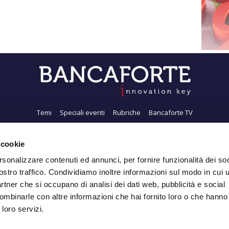
Temi
Speciali eventi
Rubriche
Bancaforte TV
i siamo
Newsletter
FeedRSS
Pubblicità
Privacy
Contatti
Accessibil
 cookie
rsonalizzare contenuti ed annunci, per fornire funzionalità dei soc
ostro traffico. Condividiamo inoltre informazioni sul modo in cui ut
Iscriviti alla Newsletter
partner che si occupano di analisi dei dati web, pubblicità e social
ombinarle con altre informazioni che hai fornito loro o che hanno
 loro servizi.