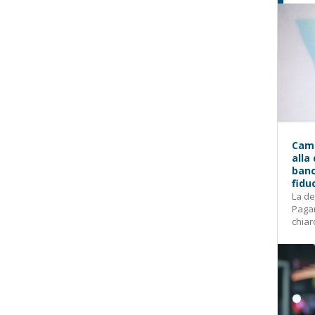
Camp
alla
banc
fidu
La de
Pagam
chiar