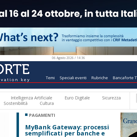
06 Agosto 2026 / 14:36
Temi
Speciali eventi
Rubriche
Bancaforte 
Intelligenza Artificiale
Euro Digitale
Sicurezza
Sostenibilità
Cultura
PAGAMENTI
MyBank Gateway: processi
semplificati per banche e