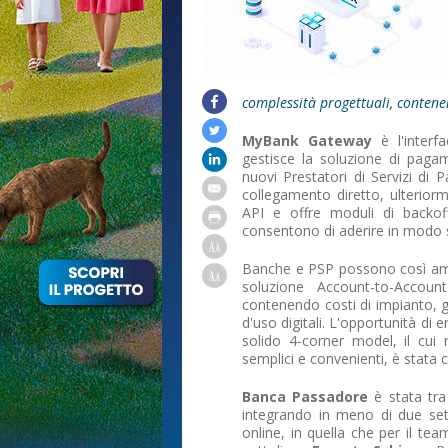
complessità progettuali, conten
MyBank Gateway
è l'interfa
gestisce la soluzione di paga
nuovi Prestatori di Servizi d
collegamento diretto, ulterior
API e offre moduli di backoff
consentono di aderire in modo s
Banche e PSP possono così ampli
soluzione Account-to-Accoun
contenendo costi di impianto, 
d'uso digitali. L'opportunità di 
solido 4-corner model, il cui
semplici e convenienti, è stata co
Banca Passadore
è stata tr
integrando in meno di due sett
online, in quella che per il t