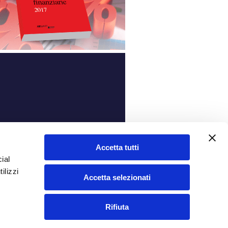
ità
Accetta tutti
ial
ilizzi
Accetta selezionati
Rifiuta