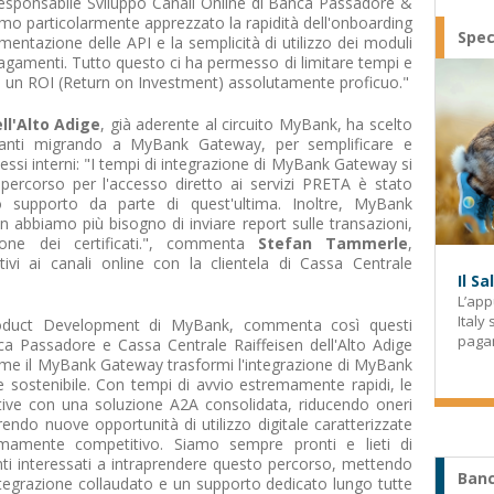
Responsabile Sviluppo Canali Online di Banca Passadore &
o particolarmente apprezzato la rapidità dell'onboarding
Spec
mentazione delle API e la semplicità di utilizzo dei moduli
pagamenti. Tutto questo ci ha permesso di limitare tempi e
on un ROI (Return on Investment) assolutamente proficuo."
ll'Alto Adige
, già aderente al circuito MyBank, ha scelto
vanti migrando a MyBank Gateway, per semplificare e
essi interni: "I tempi di integrazione di MyBank Gateway si
l percorso per l'accesso diretto ai servizi PRETA è stato
mo supporto da parte di quest'ultima. Inoltre, MyBank
on abbiamo più bisogno di inviare report sulle transazioni,
ione dei certificati.", commenta
Stefan Tammerle
,
tivi ai canali online con la clientela di Cassa Centrale
Il S
L’app
Italy
oduct Development di MyBank, commenta così questi
paga
nca Passadore e Cassa Centrale Raiffeisen dell'Alto Adige
e il MyBank Gateway trasformi l'integrazione di MyBank
e sostenibile. Con tempi di avvio estremamente rapidi, le
ve con una soluzione A2A consolidata, riducendo oneri
prendo nuove opportunità di utilizzo digitale caratterizzate
amente competitivo. Siamo sempre pronti e lieti di
nti interessati a intraprendere questo percorso, mettendo
Banc
ntegrazione collaudato e un supporto dedicato lungo tutte