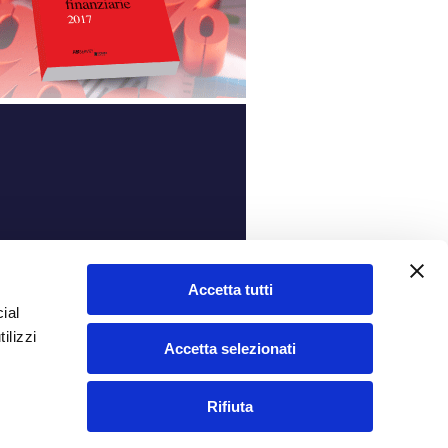
ità
Accetta tutti
ial
ilizzi
Accetta selezionati
Rifiuta