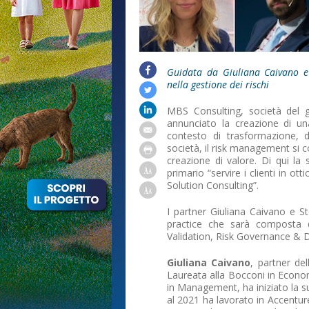
Guidata da Giuliana Caivano e 
nella gestione dei rischi
MBS Consulting, società del g
annunciato la creazione di una
contesto di trasformazione, d
società, il risk management si 
creazione di valore. Di qui la
primario “servire i clienti in ott
Solution Consulting”.
I partner Giuliana Caivano e S
practice che sarà composta 
Validation, Risk Governance & D
Giuliana Caivano
, partner de
Laureata alla Bocconi in Econom
in Management, ha iniziato la s
al 2021 ha lavorato in Accenture,