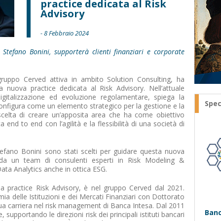
practice dedicata al Risk
Advisory
- 8 Febbraio 2024
Stefano Bonini, supporterà clienti finanziari e corporate
ruppo Cerved attiva in ambito Solution Consulting, ha
 nuova practice dedicata al Risk Advisory. Nell’attuale
igitalizzazione ed evoluzione regolamentare, spiega la
Spec
configura come un elemento strategico per la gestione e la
 scelta di creare un’apposita area che ha come obiettivo
ica end to end con l’agilità e la flessibilità di una società di
tefano Bonini sono stati scelti per guidare questa nuova
da un team di consulenti esperti in Risk Modeling &
ata Analytics anche in ottica ESG.
lla practice Risk Advisory, è nel gruppo Cerved dal 2021.
ia delle Istituzioni e dei Mercati Finanziari con Dottorato
ua carriera nel risk management di Banca Intesa. Dal 2011
Banc
 supportando le direzioni risk dei principali istituti bancari