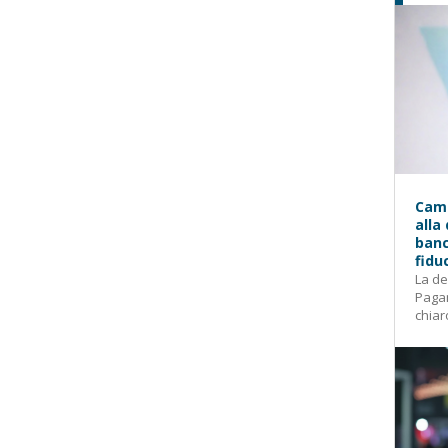
Camp
alla
banc
fidu
La de
Pagam
chiar