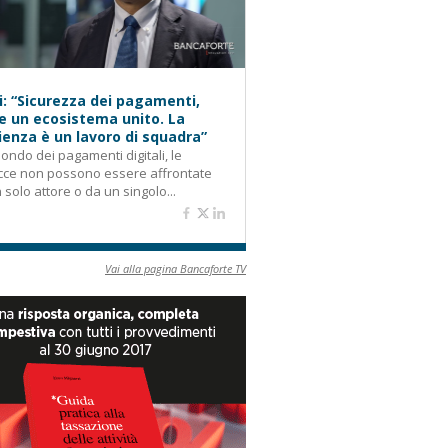
i: “Sicurezza dei pagamenti,
e un ecosistema unito. La
lienza è un lavoro di squadra”
ondo dei pagamenti digitali, le
cce non possono essere affrontate
 solo attore o da un singolo...
Vai alla pagina Bancaforte TV