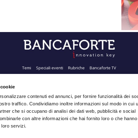
Temi
Speciali eventi
Rubriche
Bancaforte TV
i siamo
Newsletter
FeedRSS
Pubblicità
Privacy
Contatti
Accessibil
 cookie
rsonalizzare contenuti ed annunci, per fornire funzionalità dei soc
ostro traffico. Condividiamo inoltre informazioni sul modo in cui ut
Iscriviti alla Newsletter
partner che si occupano di analisi dei dati web, pubblicità e social
ombinarle con altre informazioni che hai fornito loro o che hanno
 loro servizi.