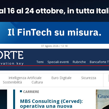
07 Agosto 2026 / 12:18
Temi
Speciali eventi
Rubriche
Bancaforte 
Intelligenza Artificiale
Euro Digitale
Sicurezza
Sostenibilità
Cultura
CARRIERE
MBS Consulting (Cerved):
operativa una nuova