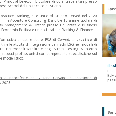
di Principal Director. È titolare di corsi universitari presso
iness School del Politecnico di Milano.
Spec
a practice Banking, si è unito al Gruppo Cerved nel 2020
ni in Accenture Consulting. Da oltre 15 anni è titolare di
 Risk Management & Fintech presso Università e Business
in Economia Politica e un dottorato in Banking & Finance.
formativo di dati e score ESG di Cerved, la
practice di
ti nelle attività di integrazione dei rischi ESG nei modelli di
o, nei modelli satellite e negli Stress Testing. All’interno
gruppati professionisti con competenze specialistiche sul
e modellistico.
Il S
L’app
Italy
iata a Bancaforte da Giuliana Caivano in occasione di
paga
ty 2023
Banc