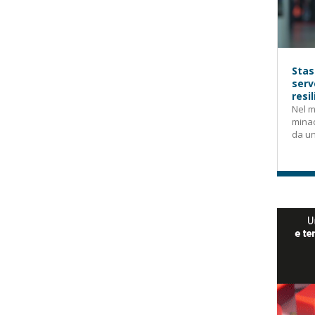
Stas
serv
resi
Nel m
mina
da un