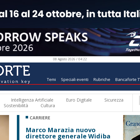
08 Agosto 2026 / 04:22
Temi
Speciali eventi
Rubriche
Bancaforte 
Intelligenza Artificiale
Euro Digitale
Sicurezza
Sostenibilità
Cultura
CARRIERE
Marco Marazia nuovo
direttore generale Widiba