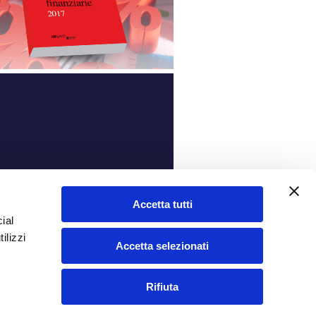
ità
Accetta tutti
ial
ilizzi
Accetta selezionati
Rifiuta