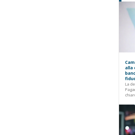
Camp
alla
banc
fidu
La de
Pagam
chiar