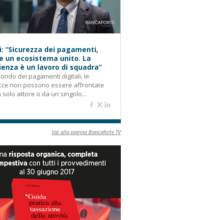
i: “Sicurezza dei pagamenti,
e un ecosistema unito. La
lienza è un lavoro di squadra”
ondo dei pagamenti digitali, le
cce non possono essere affrontate
 solo attore o da un singolo...
Vai alla pagina Bancaforte TV