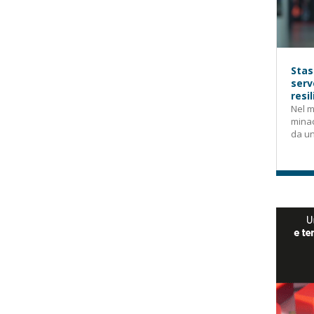
Stas
serv
resi
Nel m
mina
da un