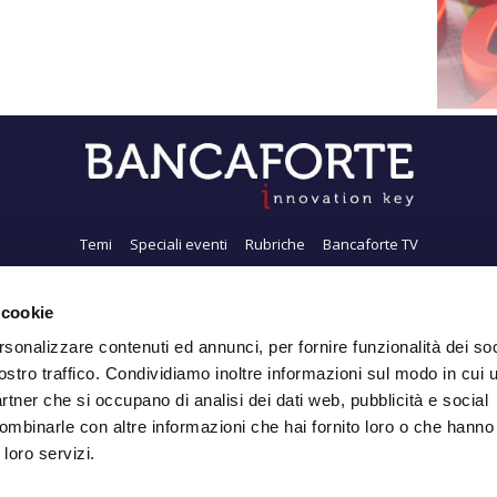
Temi
Speciali eventi
Rubriche
Bancaforte TV
i siamo
Newsletter
FeedRSS
Pubblicità
Privacy
Contatti
Accessibil
 cookie
rsonalizzare contenuti ed annunci, per fornire funzionalità dei soc
ostro traffico. Condividiamo inoltre informazioni sul modo in cui ut
Iscriviti alla Newsletter
partner che si occupano di analisi dei dati web, pubblicità e social
ombinarle con altre informazioni che hai fornito loro o che hanno
 loro servizi.