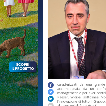
caratterizzati da una grande 
accompagnata da un confro
management e per aver contrib
Paese". Widiba, sottolinea Mor
l'innovazione di tutto il Grupp
alla sostenibilità dei ricavi".