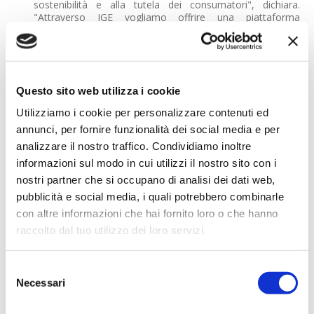
sostenibilità e alla tutela dei consumatori", dichiara.
"Attraverso IGE vogliamo offrire una piattaforma
essenziale di dialogo tra pubblico e privato, capace di
accompagnare l'evoluzione del settore in modo
competitivo e trasparente. L'evento non è solo un
momento espositivo, ma un laboratorio di idee e
progettualità per il futuro sostenibile dell'intera filiera".
Questo sito web utilizza i cookie
La visione: un evento che crea valore
Utilizziamo i cookie per personalizzare contenuti ed
Per
Simona Clarizio
, Responsabile di IGE: "IGE è molto
annunci, per fornire funzionalità dei social media e per
più di un evento: è il luogo in cui si costruisce il futuro del
gaming. Mettiamo intorno allo stesso tavolo chi regola,
analizzare il nostro traffico. Condividiamo inoltre
chi innova e chi investe, creando connessioni reali e
informazioni sul modo in cui utilizzi il nostro sito con i
opportunità concrete. In un momento di profonda
nostri partner che si occupano di analisi dei dati web,
trasformazione del settore, vogliamo essere il punto di
riferimento per accompagnare questo cambiamento,
pubblicità e social media, i quali potrebbero combinarle
valorizzando innovazione, sicurezza e sostenibilità come
con altre informazioni che hai fornito loro o che hanno
pilastri della crescita."
raccolto dal tuo utilizzo dei loro servizi.
Un hub europeo del gaming regolamentato
Con una partecipazione sempre più internazionale, IGE
Selezione
punta a consolidare il ruolo dell'Italia come uno dei
Necessari
principali hub europei del gaming regolamentato, in un
del
contesto in cui innovazione tecnologica e quadro
consenso
normativo sono sempre più interdipendenti.