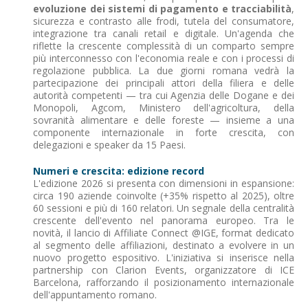
evoluzione dei sistemi di pagamento e tracciabilità
,
sicurezza e contrasto alle frodi, tutela del consumatore,
integrazione tra canali retail e digitale. Un'agenda che
riflette la crescente complessità di un comparto sempre
più interconnesso con l'economia reale e con i processi di
regolazione pubblica. La due giorni romana vedrà la
partecipazione dei principali attori della filiera e delle
autorità competenti — tra cui Agenzia delle Dogane e dei
Monopoli, Agcom, Ministero dell'agricoltura, della
sovranità alimentare e delle foreste — insieme a una
componente internazionale in forte crescita, con
delegazioni e speaker da 15 Paesi.
Numeri e crescita: edizione record
L'edizione 2026 si presenta con dimensioni in espansione:
circa 190 aziende coinvolte (+35% rispetto al 2025), oltre
60 sessioni e più di 160 relatori. Un segnale della centralità
crescente dell'evento nel panorama europeo. Tra le
novità, il lancio di Affiliate Connect @IGE, format dedicato
al segmento delle affiliazioni, destinato a evolvere in un
nuovo progetto espositivo. L'iniziativa si inserisce nella
partnership con Clarion Events, organizzatore di ICE
Barcelona, rafforzando il posizionamento internazionale
dell'appuntamento romano.