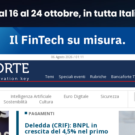
06 Agosto 2026 / 01:11
Temi
Speciali eventi
Rubriche
Bancaforte 
Intelligenza Artificiale
Euro Digitale
Sicurezza
Sostenibilità
Cultura
PAGAMENTI
Deledda (CRIF): BNPL in
crescita del 4,5% nel primo