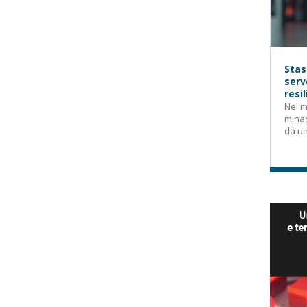
Stas
serv
resi
Nel m
mina
da un