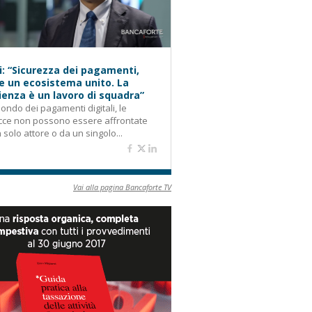
i: “Sicurezza dei pagamenti,
e un ecosistema unito. La
lienza è un lavoro di squadra”
ondo dei pagamenti digitali, le
cce non possono essere affrontate
 solo attore o da un singolo...
Vai alla pagina Bancaforte TV