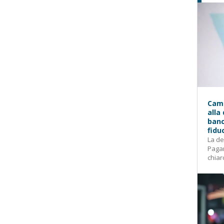
Camp
alla
banc
fidu
La de
Pagam
chiar