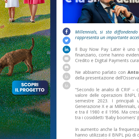
Millennials, si sta diffonden
rappresenta un importante accele
Il Buy Now Pay Later è uno str
finanziario, come hanno evidenz
Credito e Digital Payments cura
Ne abbiamo parlato con
Anton
della presentazione dell’Osser
“Secondo le analisi di CRIF –
valore delle operazioni BNPL 
semestre 2023. I principali u
Generazione X e ai Millennials, 
e tra il 1980 e il 1996. Ma cresc
tra i cosiddetti ‘Baby boomers’ (i 
In aumento anche la frequenza 
hanno utilizzato il BNPL più di