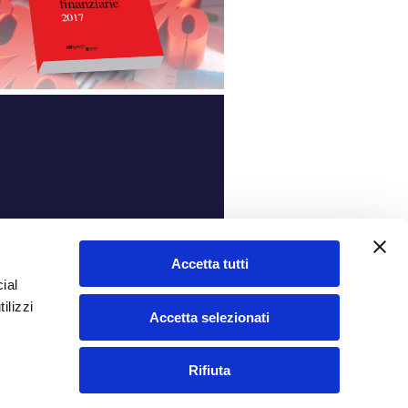
ità
Accetta tutti
ial
ilizzi
Accetta selezionati
Rifiuta