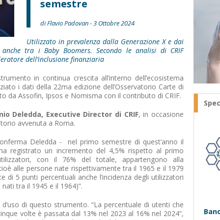
semestre
di Flavio Padovan - 3 Ottobre 2024
Utilizzato in prevalenza dalla Generazione X e dai
do anche tra i Baby Boomers. Secondo le analisi di CRIF
ratore dell’inclusione finanziaria
umento in continua crescita all’interno dell’ecosistema
iato i dati della 22ma edizione dell’Osservatorio Carte di
to da Assofin, Ipsos e Nomisma con il contributo di CRIF.
Spec
io Deledda, Executive Director di CRIF
, in occasione
vatorio avvenuta a Roma.
 conferma Deledda - nel primo semestre di quest’anno il
ha registrato un incremento del 4,5% rispetto al primo
tilizzatori, con il 76% del totale, appartengono alla
cioè alle persone nate rispettivamente tra il 1965 e il 1979
e di 5 punti percentuali anche l’incidenza degli utilizzatori
nati tra il 1945 e il 1964)”.
d’uso di questo strumento. “La percentuale di utenti che
Banc
 cinque volte è passata dal 13% nel 2023 al 16% nel 2024”,