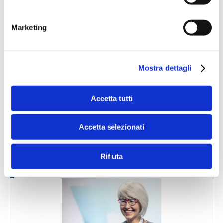
Marketing
Mostra dettagli
Il Salone dei Pagamenti 2025
L’appuntamento internazionale made in Italy sulle frontiere
dell’innovazione nei pagamenti
Accetta tutti
Accetta selezionati
Vai alla pagina Speciali Eventi
Rifiuta
Bancaforte TV