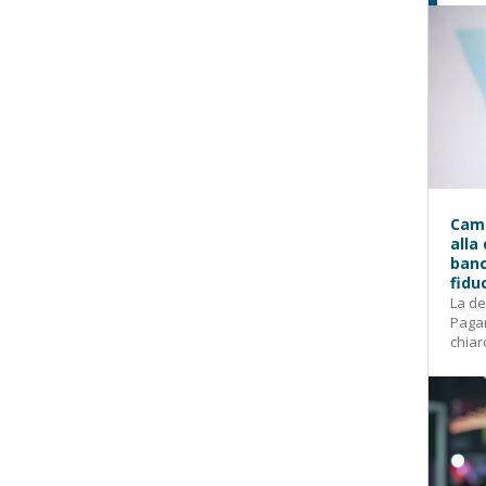
Camp
alla
banc
fidu
La de
Pagam
chiar