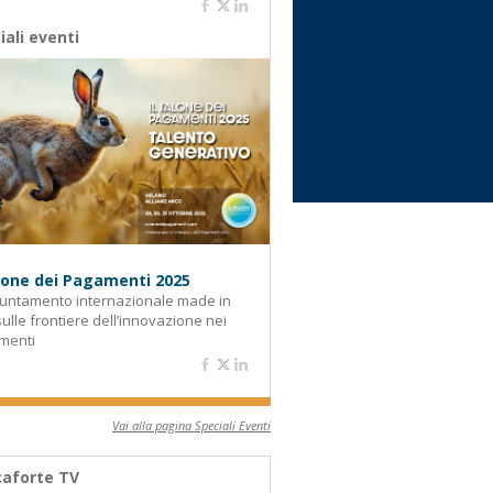
iali eventi
alone dei Pagamenti 2025
untamento internazionale made in
 sulle frontiere dell’innovazione nei
menti
Vai alla pagina Speciali Eventi
aforte TV