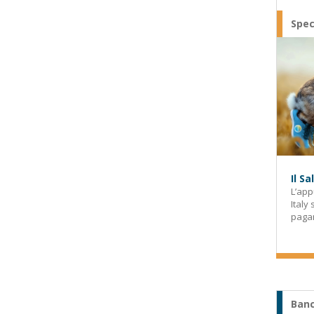
Spec
Il S
L’app
Italy
paga
Banc