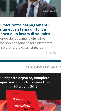
i: “Sicurezza dei pagamenti,
e un ecosistema unito. La
lienza è un lavoro di squadra”
ondo dei pagamenti digitali, le
cce non possono essere affrontate
 solo attore o da un singolo...
Vai alla pagina Bancaforte TV