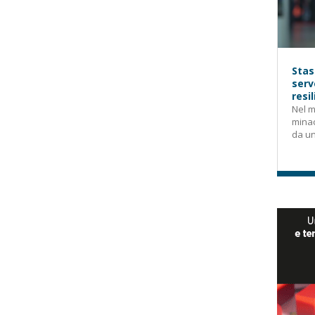
Stas
serv
resi
Nel m
mina
da un