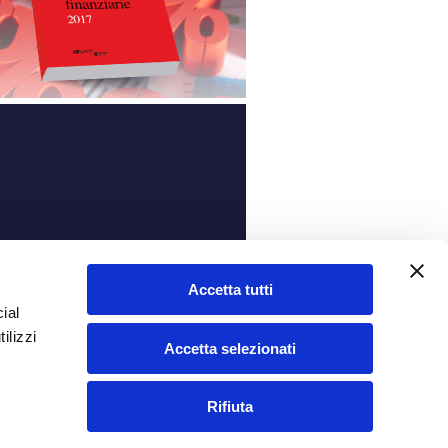
ità
Accetta tutti
ial
ilizzi
Accetta selezionati
Rifiuta