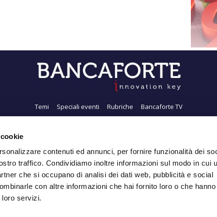
Temi
Speciali eventi
Rubriche
Bancaforte TV
i siamo
Newsletter
FeedRSS
Pubblicità
Privacy
Contatti
Accessibil
 cookie
rsonalizzare contenuti ed annunci, per fornire funzionalità dei soc
ostro traffico. Condividiamo inoltre informazioni sul modo in cui ut
Iscriviti alla Newsletter
partner che si occupano di analisi dei dati web, pubblicità e social
ombinarle con altre informazioni che hai fornito loro o che hanno
 loro servizi.