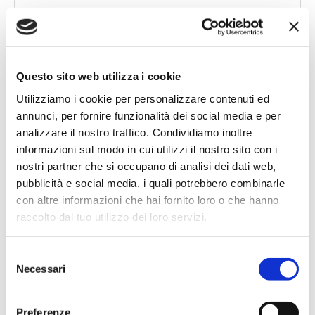
Banche per l'inclusione
Questo sito web utilizza i cookie
Speciali eventi
Utilizziamo i cookie per personalizzare contenuti ed
annunci, per fornire funzionalità dei social media e per
analizzare il nostro traffico. Condividiamo inoltre
informazioni sul modo in cui utilizzi il nostro sito con i
nostri partner che si occupano di analisi dei dati web,
pubblicità e social media, i quali potrebbero combinarle
Il Salone dei Pagamenti 2025
con altre informazioni che hai fornito loro o che hanno
L’appuntamento internazionale made in Italy sulle frontiere
raccolto dal tuo utilizzo dei loro servizi.
dell’innovazione nei pagamenti
Selezione
Necessari
del
consenso
Vai alla pagina Speciali Eventi
Preferenze