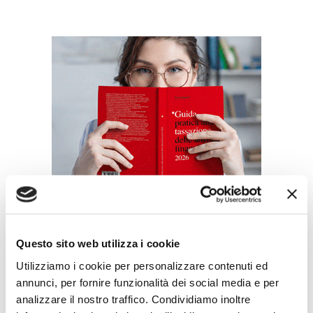
ULTIMI SPECIALI EVENTI
Questo sito web utilizza i cookie
Utilizziamo i cookie per personalizzare contenuti ed
WeSec - Il Salone della Sicurezza
annunci, per fornire funzionalità dei social media e per
Il nuovo appuntamento promosso dall’ABI su sicurezza,
geopolitica,...
analizzare il nostro traffico. Condividiamo inoltre