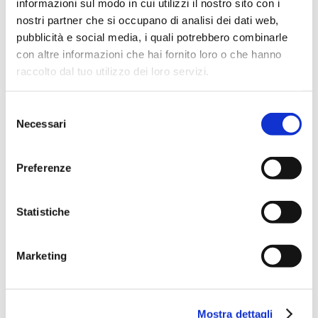
informazioni sul modo in cui utilizzi il nostro sito con i
D&I in Finance 2026
nostri partner che si occupano di analisi dei dati web,
L’evento annuale promosso da ABI sulla valorizzazione
delle...
pubblicità e social media, i quali potrebbero combinarle
con altre informazioni che hai fornito loro o che hanno
Geopolitica: tra fattori di rischio
raccolto dal tuo utilizzo dei loro servizi.
e opportunità
Supervision, Risks & Profitability
Selezione
2026
Necessari
del
L’evento annuale promosso da ABI, in collaborazione con
DIPO,...
consenso
Un Paese che (non) invecchia
Preferenze
Demografia, crescita e inclusione: le banche alla prova
longevity
Statistiche
Fondazione Mario Ravà
Convention 2026
Nuovo credito per un comparto agroalimentare moderno,
Marketing
socialmente e...
Supervision, Risks & Profitability
2026
L’evento annuale promosso da ABI, in collaborazione con
Mostra dettagli