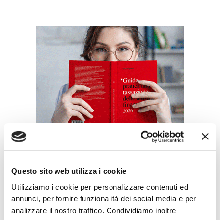
ULTIMI SPECIALI EVENTI
Questo sito web utilizza i cookie
Utilizziamo i cookie per personalizzare contenuti ed
WeSec - Il Salone della Sicurezza
annunci, per fornire funzionalità dei social media e per
Il nuovo appuntamento promosso dall’ABI su sicurezza,
geopolitica,...
analizzare il nostro traffico. Condividiamo inoltre