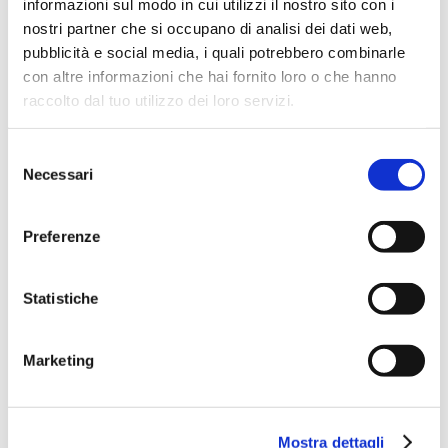
informazioni sul modo in cui utilizzi il nostro sito con i
D&I in Finance 2026
nostri partner che si occupano di analisi dei dati web,
L’evento annuale promosso da ABI sulla valorizzazione
delle...
pubblicità e social media, i quali potrebbero combinarle
con altre informazioni che hai fornito loro o che hanno
Geopolitica: tra fattori di rischio
raccolto dal tuo utilizzo dei loro servizi.
e opportunità
Supervision, Risks & Profitability
Selezione
2026
Necessari
del
L’evento annuale promosso da ABI, in collaborazione con
DIPO,...
consenso
Un Paese che (non) invecchia
Preferenze
Demografia, crescita e inclusione: le banche alla prova
longevity
Statistiche
Fondazione Mario Ravà
Convention 2026
Nuovo credito per un comparto agroalimentare moderno,
Marketing
socialmente e...
Supervision, Risks & Profitability
2026
L’evento annuale promosso da ABI, in collaborazione con
Mostra dettagli