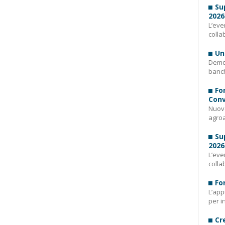
Su
2026
L’eve
colla
Un
Demog
banch
Fo
Conv
Nuovo
agroa
Su
2026
L’eve
colla
Fo
L’app
per i
Cr