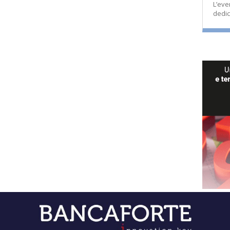
L’eve
dedic