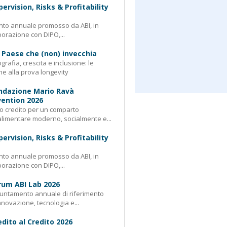
pervision, Risks & Profitability
nto annuale promosso da ABI, in
borazione con DIPO,...
 Paese che (non) invecchia
rafia, crescita e inclusione: le
e alla prova longevity
ndazione Mario Ravà
ention 2026
 credito per un comparto
limentare moderno, socialmente e...
pervision, Risks & Profitability
nto annuale promosso da ABI, in
borazione con DIPO,...
rum ABI Lab 2026
untamento annuale di riferimento
nnovazione, tecnologia e...
edito al Credito 2026