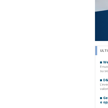
ULTI
We
Il nu
su si
D&
L’eve
valor
Ge
e op