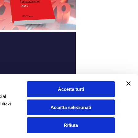
ità
Accetta tutti
ial
ilizzi
Accetta selezionati
Rifiuta