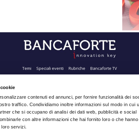
Temi
Speciali eventi
Rubriche
Bancaforte TV
i siamo
Newsletter
FeedRSS
Pubblicità
Privacy
Contatti
Accessibil
 cookie
rsonalizzare contenuti ed annunci, per fornire funzionalità dei soc
ostro traffico. Condividiamo inoltre informazioni sul modo in cui ut
Iscriviti alla Newsletter
partner che si occupano di analisi dei dati web, pubblicità e social
ombinarle con altre informazioni che hai fornito loro o che hanno
 loro servizi.