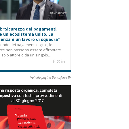
i: “Sicurezza dei pagamenti,
e un ecosistema unito. La
lienza è un lavoro di squadra”
ondo dei pagamenti digitali, le
cce non possono essere affrontate
 solo attore o da un singolo...
Vai alla pagina Bancaforte TV