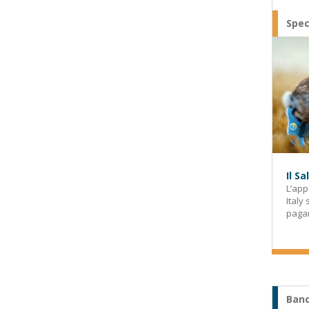
Spec
Il S
L’app
Italy
paga
Banc