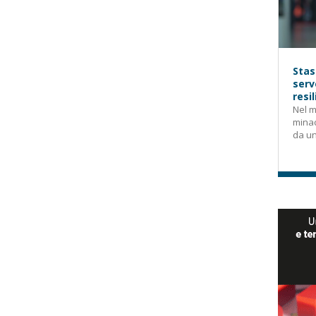
Stas
serv
resi
Nel m
mina
da un