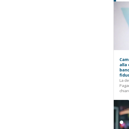
Camp
alla
banc
fidu
La de
Pagam
chiar