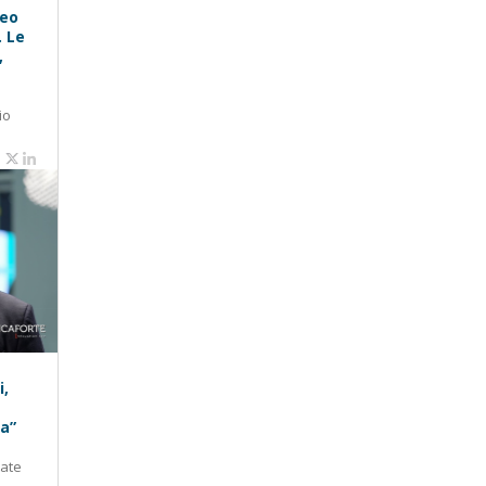
peo
. Le
,
io
i,
ra”
tate