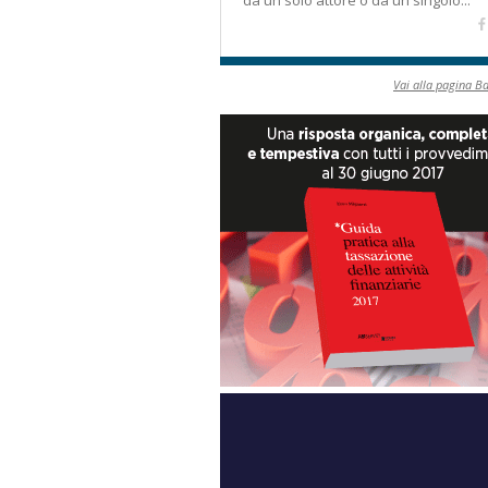
da un solo attore o da un singolo...
Vai alla pagina B