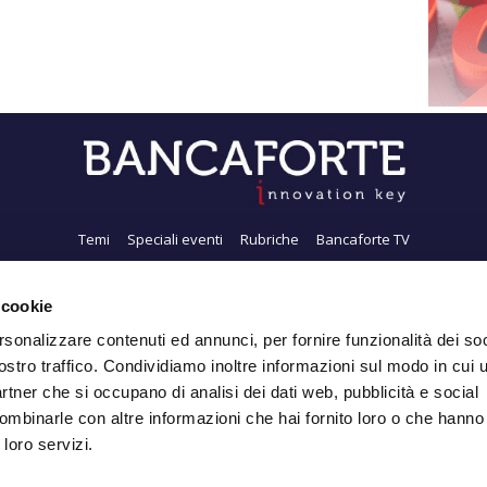
Temi
Speciali eventi
Rubriche
Bancaforte TV
i siamo
Newsletter
FeedRSS
Pubblicità
Privacy
Contatti
Accessibil
 cookie
rsonalizzare contenuti ed annunci, per fornire funzionalità dei soc
ostro traffico. Condividiamo inoltre informazioni sul modo in cui ut
Iscriviti alla Newsletter
partner che si occupano di analisi dei dati web, pubblicità e social
ombinarle con altre informazioni che hai fornito loro o che hanno
 loro servizi.