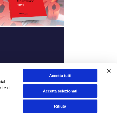
ità
Accetta tutti
ial
ilizzi
Accetta selezionati
Rifiuta