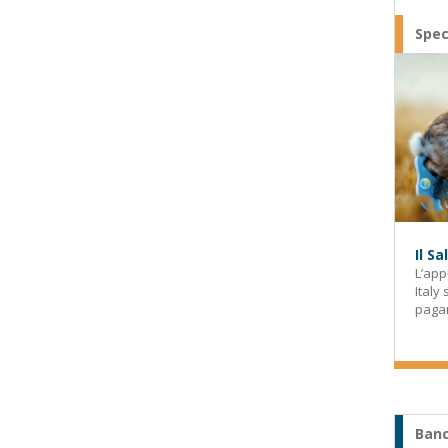
Spec
Il S
L’app
Italy
paga
Banc