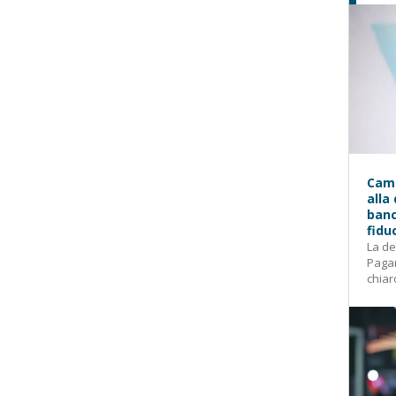
Camp
alla
banc
fidu
La de
Pagam
chiar