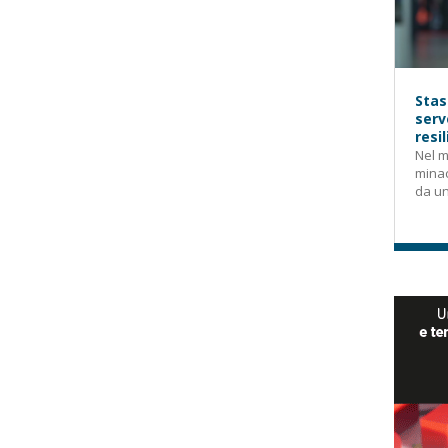
Stas
serv
resi
Nel m
mina
da un