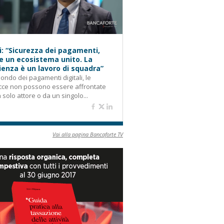
i: “Sicurezza dei pagamenti,
e un ecosistema unito. La
lienza è un lavoro di squadra”
ondo dei pagamenti digitali, le
cce non possono essere affrontate
 solo attore o da un singolo...
Vai alla pagina Bancaforte TV