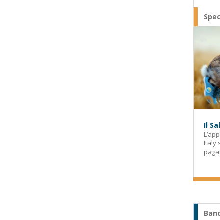
Spec
Il S
L’app
Italy
paga
Banc