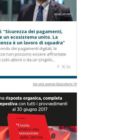
i: “Sicurezza dei pagamenti,
e un ecosistema unito. La
lienza è un lavoro di squadra”
ondo dei pagamenti digitali, le
cce non possono essere affrontate
 solo attore o da un singolo...
Vai alla pagina Bancaforte TV