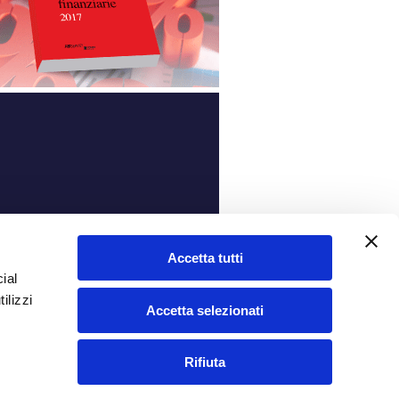
ità
Accetta tutti
ial
ilizzi
Accetta selezionati
Rifiuta