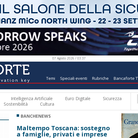
07 Agosto 2026 / 03:37
Temi
Speciali eventi
Rubriche
Bancaforte 
Intelligenza Artificiale
Euro Digitale
Sicurezza
Sostenibilità
Cultura
BANCHENEWS
Maltempo Toscana: sostegno
a famiglie, privati e imprese