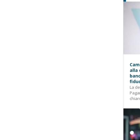
Camp
alla
banc
fidu
La de
Pagam
chiar