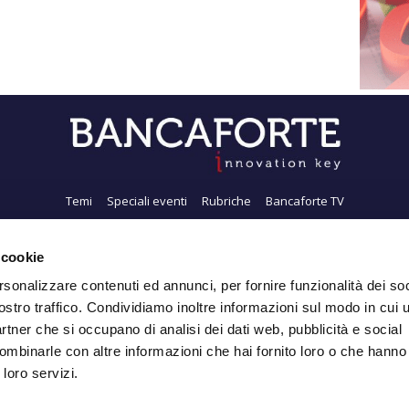
Temi
Speciali eventi
Rubriche
Bancaforte TV
i siamo
Newsletter
FeedRSS
Pubblicità
Privacy
Contatti
Accessibil
 cookie
rsonalizzare contenuti ed annunci, per fornire funzionalità dei soc
ostro traffico. Condividiamo inoltre informazioni sul modo in cui ut
Iscriviti alla Newsletter
partner che si occupano di analisi dei dati web, pubblicità e social
ombinarle con altre informazioni che hai fornito loro o che hanno
 loro servizi.