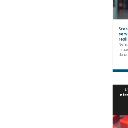
Stas
serv
resi
Nel m
mina
da un