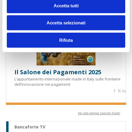
Banche per l'inclusione
Accetta tutti
Accetta selezionati
Speciali eventi
Rifiuta
Il Salone dei Pagamenti 2025
L’appuntamento internazionale made in Italy sulle frontiere
dell’innovazione nei pagamenti
Vai alla pagina Speciali Eventi
Bancaforte TV